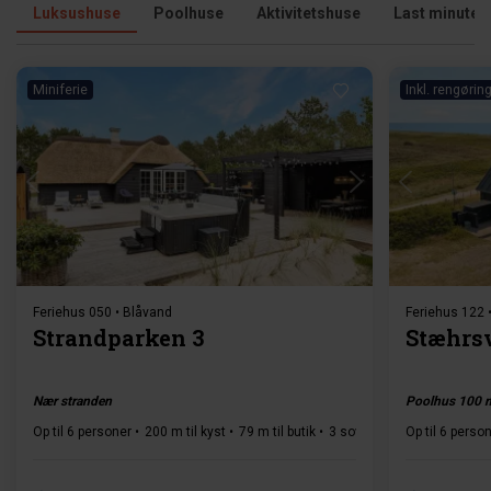
Luksushuse
Poolhuse
Aktivitetshuse
Last minute
Miniferie
Inkl. rengørin
Indlæser...
Feriehus 050 • Blåvand
Feriehus 122 
Strandparken 3
Stæhrsv
Nær stranden
Poolhus 100 m
Op til 6 personer
200 m til kyst
79 m til butik
3 soverum
Op til 6 perso
2 badeværels