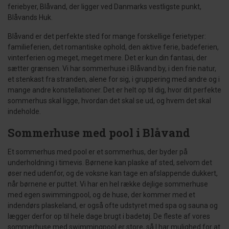
feriebyer, Blåvand, der ligger ved Danmarks vestligste punkt,
Blåvands Huk.
Blåvand er det perfekte sted for mange forskellige ferietyper:
familieferien, det romantiske ophold, den aktive ferie, badeferien,
vinterferien og meget, meget mere. Det er kun din fantasi, der
sætter grænsen. Vi har sommerhuse i Blåvand by, i den frie natur,
et stenkast fra stranden, alene for sig, i gruppering med andre og i
mange andre konstellationer. Det er helt op til dig, hvor dit perfekte
sommerhus skal ligge, hvordan det skal se ud, og hvem det skal
indeholde.
Sommerhuse med pool i Blåvand
Et sommerhus med pool er et sommerhus, der byder på
underholdning i timevis. Børnene kan plaske af sted, selvom det
øser ned udenfor, og de voksne kan tage en afslappende dukkert,
når børnene er puttet. Vi har en hel række dejlige sommerhuse
med egen swimmingpool, og de huse, der kommer med et
indendørs plaskeland, er også ofte udstyret med spa og sauna og
lægger derfor op til hele dage brugt i badetøj. De fleste af vores
sommerhuse med swimmingpool er store, så I har mulighed for at