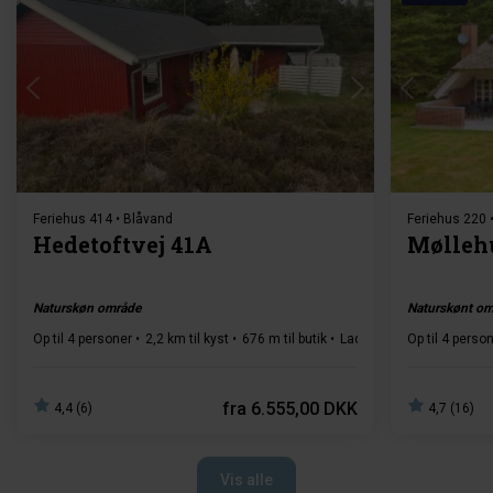
Indlæser...
Feriehus 414 • Blåvand
Feriehus 220 
Hedetoftvej 41A
Mølleh
Naturskøn område
Naturskønt om
Op til 4 personer
2,2 km til kyst
676 m til butik
Ladestander type 2
Op til 4 perso
2 s
fra
6.555,00 DKK
4,4 (6)
4,7 (16)
Vis alle