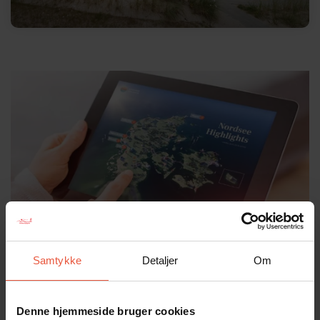
Samtykke
Detaljer
Om
NYHED: Nordsee Highlights
Denne hjemmeside bruger cookies
Gå på opdagelse i områdets attraktioner og