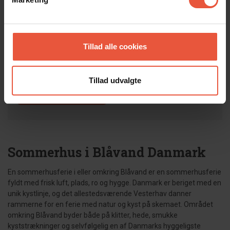
Udforsk vores luksussommerhuse
Gå på opdagelse i vores luksussommerhuse.
Her finder du det bedste inden for sommerhuse i
Tillad alle cookies
Blåvand.
Tillad udvalgte
Planlæg din luksusferie
Sommerhus i Blåvand Danmark
En sommerhusferie i eller omkring Blåvand er en sommerhusferie
fyldt med frisk luft, plads, ro og hygge. Danmark er beriget med en
unik kystlinje, og det allestedsværende Vesterhav danner
rammerne for en ferie med natur og kyst på skemaet. Området
omkring Blåvand byder både på klitter, hede, smukke
kyststrækninger og selvfølgelig en af Danmarks hyggeligste