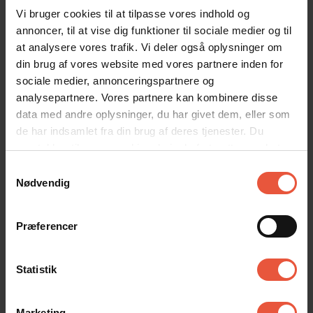
aktiviteter med det nye interaktive 3D-kort.
Vi bruger cookies til at tilpasse vores indhold og
Opdag de skjulte perler!
annoncer, til at vise dig funktioner til sociale medier og til
at analysere vores trafik. Vi deler også oplysninger om
din brug af vores website med vores partnere inden for
Tag på eventyr med Nordsee Highlights
sociale medier, annonceringspartnere og
analysepartnere. Vores partnere kan kombinere disse
data med andre oplysninger, du har givet dem, eller som
de har indsamlet fra din brug af deres tjenester. Du
samtykker til vores cookies, hvis du fortsætter med at
anvende vores hjemmeside
Samtykkevalg
Nødvendig
Præferencer
Statistik
Marketing