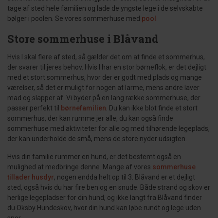
tage af sted hele familien og lade de yngste lege i de selvskabte
bølger i poolen. Se vores sommerhuse med
pool
Store sommerhuse i Blåvand
Hvis I skal flere af sted, så gælder det om at finde et sommerhus,
der svarer til jeres behov. Hvis I har en stor børneflok, er det dejligt
med et stort sommerhus, hvor der er godt med plads og mange
værelser, så det er muligt for nogen at larme, mens andre laver
mad og slapper af. Vi byder på en lang række sommerhuse, der
passer perfekt til
børnefamilien
. Du kan ikke blot finde et stort
sommerhus, der kan rumme jer alle, du kan også finde
sommerhuse med aktiviteter for alle og med tilhørende legeplads,
der kan underholde de små, mens de store nyder udsigten.
Hvis din familie rummer en hund, er det bestemt også en
mulighed at medbringe denne. Mange af vores
sommerhuse
tillader husdyr
, nogen endda helt op til 3. Blåvand er et dejligt
sted, også hvis du har fire ben og en snude. Både strand og skov er
herlige legepladser for din hund, og ikke langt fra Blåvand finder
du Oksby Hundeskov, hvor din hund kan løbe rundt og lege uden