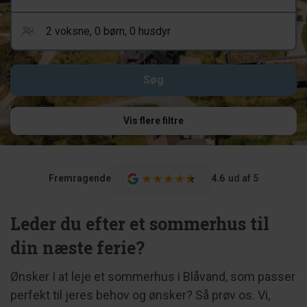
Vis flere filtre
★
★
★
★
★
★
Fremragende
4.6
ud af 5
Leder du efter et sommerhus til
din næste ferie?
Ønsker I at leje et sommerhus i Blåvand, som passer
perfekt til jeres behov og ønsker? Så prøv os. Vi,