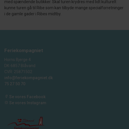
med spændende butikker. Skal turen krydres med lidt kulturelt
kunne turen gå til Ribe som kan tilbyde mange specialforretninger
i de gamle gader i Ribes midtby.
Feriekompagniet
Horns Bjerge 4
DK-6857 Blåvand
CVR: 25871502
info@feriekompagniet.dk
75 27 50 70
Se vores Facebook
Se vores Instagram