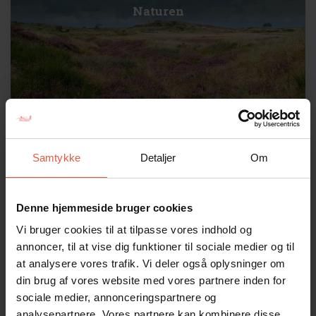
Naturen
Samtykke
Detaljer
Om
Ferie med børn
Denne hjemmeside bruger cookies
Vi bruger cookies til at tilpasse vores indhold og
annoncer, til at vise dig funktioner til sociale medier og til
at analysere vores trafik. Vi deler også oplysninger om
din brug af vores website med vores partnere inden for
sociale medier, annonceringspartnere og
Ferie med hund
analysepartnere. Vores partnere kan kombinere disse