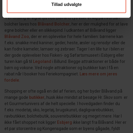
Tillad udvalgte
Er I mere til en aktiv ferie, byder Blåvand f.eks på badetur i
Blåvand Badeland
, afslapning og behandlinger i
Wellness
,
fremstilling af egne lys hos Blåvand Lys eller et kig på hvordan
bolcher laves hos
Blåvand Bolcher
, her er der mulighed for at lave
egne bolcher eller en slikkepind. I udkanten af Blåvand ligger
Blåvand Zoo
, der er en oplevelse for hele familien: børnene kan
f.eks. snakke med kaniner, geder, heste, æsler og rensdyr eller de
kan fodre kameler, lamaer og zebraer. Tager I en lille tur i bilen er
der gode oplevelser hos Fiskeri- og Søfartsmuseet i Esbjerg eller
turen kan gå til
Legoland
i Billund. Begge attraktioner er både for
børn og voksne. Ved nogle attraktioner og butikker kan I få en
rabat når I booker hos Feriekompagniet.
Læs mere om jeres
fordele
.
Shopping er ofte også en del af ferien, og her byder Blåvand på
mange gode
butikker
, husk ikke mindst at besøge Hr. Skov som er
et Gourmetunivers af de helt specielle. I hovedgaden finder du
f.eks. modetøj, sko, legetøj, brugskunst, dagligvarebutikker,
ravbutikker, bolchebutik, souvenirbutikker og meget mere. Har I
ikke fået shoppet nok ligger
Esbjerg
ikke langt fra Blåvand. Her er
et par storcentre og Kongensgade som er byens gågade, fyldt