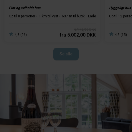
Flot og velholdt hus
Hyggeligt hus 
Op til 8 personer
1 km til kyst
637 m til butik
Ladestander type 2
Op til 12 pers
4 so
6.172,00 DKK
fra
5.002,00 DKK
4,8 (26)
4,5 (15)
Se alle