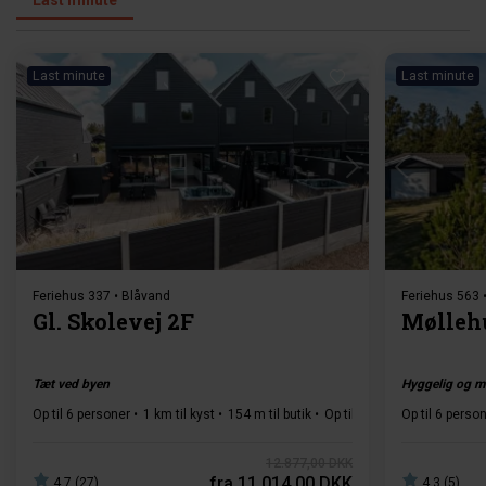
Last minute
Last minute
Indlæser...
Feriehus 337 • Blåvand
Feriehus 563 
Gl. Skolevej 2F
Mølleh
Tæt ved byen
Hyggelig og m
Op til 6 personer
1 km til kyst
154 m til butik
Op til 1 husdyr
Op til 6 perso
3 soveru
12.877,00 DKK
fra
11.014,00 DKK
4,7 (27)
4,3 (5)