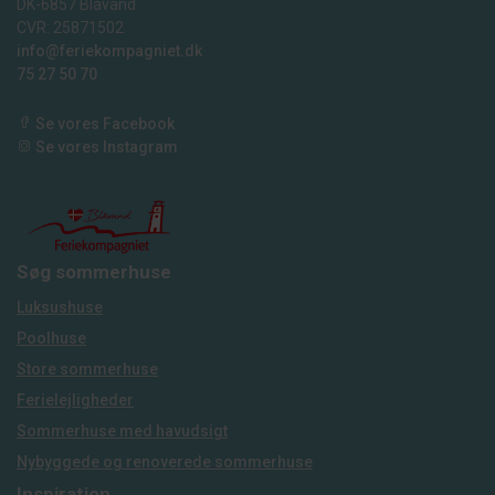
DK-6857 Blåvand
CVR: 25871502
info@feriekompagniet.dk
75 27 50 70
Se vores Facebook
Se vores Instagram
Søg sommerhuse
Luksushuse
Poolhuse
Store sommerhuse
Ferielejligheder
Sommerhuse med havudsigt
Nybyggede og renoverede sommerhuse
Inspiration