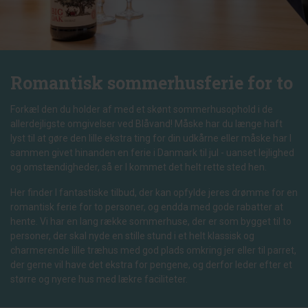
Romantisk sommerhusferie for to
Forkæl den du holder af med et skønt sommerhusophold i de
allerdejligste omgivelser ved Blåvand! Måske har du længe haft
lyst til at gøre den lille ekstra ting for din udkårne eller måske har I
sammen givet hinanden en ferie i Danmark til jul - uanset lejlighed
og omstændigheder, så er I kommet det helt rette sted hen.
Her finder I fantastiske tilbud, der kan opfylde jeres drømme for en
romantisk ferie for to personer, og endda med gode rabatter at
hente. Vi har en lang række sommerhuse, der er som bygget til to
personer, der skal nyde en stille stund i et helt klassisk og
charmerende lille træhus med god plads omkring jer eller til parret,
der gerne vil have det ekstra for pengene, og derfor leder efter et
større og nyere hus med lækre faciliteter.