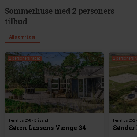
Sommerhuse med 2 personers
tilbud
Alle områder
2 personers rabat
2 personers r
Indlæser...
Feriehus 258 • Blåvand
Feriehus 262 
Søren Lassens Vænge 34
Sønder 