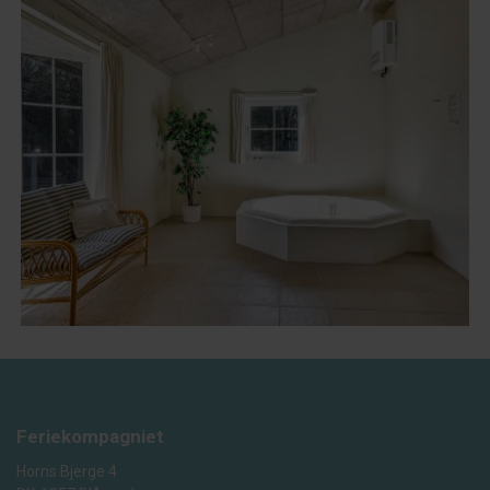
Feriekompagniet
Horns Bjerge 4