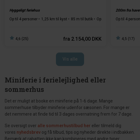
Hyggeligt feriehus
200m fra have
Op til 4 personer
1,25 km til kyst
85 m til butik
Op til 1 husdyr
Op til 4 perso
2 sover
fra
2.154,00 DKK
4,6 (25)
4,5 (17)
Vis alle
Miniferie i ferielejlighed eller
sommerhus
Det er muligt at booke en miniferie på 1-6 dage. Mange
sommerhuse tilbyder miniferie udenfor sæsonen. For mange er
det nemmere at finde tid til 3 dages overnatning frem for 7 dage.
Se oversigt over
alle sommerhustilbud her
eller tilmeld dig
vores
nyhedsbrev
og få tilbud, tips og nyheder direkte i indbakken.
Bemærk at rabatten ikke kan kombineres med andre typer