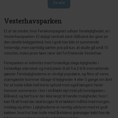
Se alle
Vesterhavsparken
Et af de steder, hvor Feriekompagniet udlejer ferielejligheder, er i
Vesterhavsparken. Et dejligt centralt sted i Blåvand der giver jer
den ideelle beliggenhed, hvis I godt kan lide et summende
feriemiljø, men samtidig sætter pris på kun, at skulle gå små 15
minutter, inden jeres tæer rører det forfriskende Vesterhav.
Ferieparken er indrettet med forskellige slags lejligheder i
forskellige størrelser og med plads til alt fra 2 til 8 overnattende
gæster. Ferielejlighederne er utroligt populære, og flere af vores
stamgæster kommer tilbage til lejligheder 4 eller 5 gange om året
for at holde både helt korte ophold med også længere ferier
henover sommeren. I bor i stråtækt idyl midt på hovedgaden i
Blåvand, og herfra er der ikke langt til handle muligheder, hvor I
kan få alt hvad der skal bruges til et lækkert måltid mad morgen,
middag og aften. Lejlighederne er nemlig udstyret med et godt
køkken, hvorfra I kan trylle med årstidens grønsager købt hos de