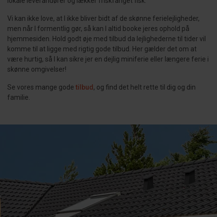
lokale leverandører og lækker friskfanget fisk.
Vi kan ikke love, at I ikke bliver bidt af de skønne ferielejligheder,
men når I formentlig gør, så kan I altid booke jeres ophold på
hjemmesiden. Hold godt øje med tilbud da lejlighederne til tider vil
komme til at ligge med rigtig gode tilbud. Her gælder det om at
være hurtig, så I kan sikre jer en dejlig miniferie eller længere ferie i
skønne omgivelser!
Se vores mange gode
tilbud
, og find det helt rette til dig og din
familie.