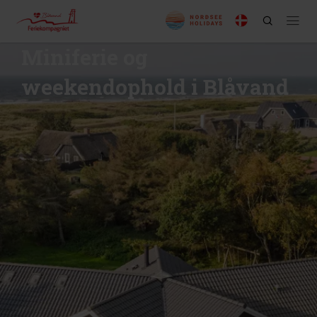
Miniferie og
weekendophold i Blåvand