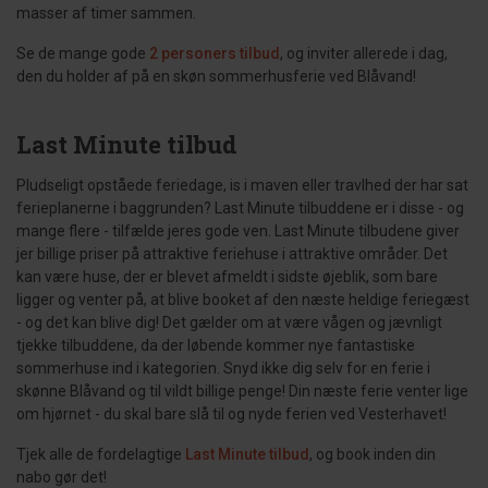
masser af timer sammen.
Se de mange gode
2 personers tilbud
, og inviter allerede i dag,
den du holder af på en skøn sommerhusferie ved Blåvand!
Last Minute tilbud
Pludseligt opståede feriedage, is i maven eller travlhed der har sat
ferieplanerne i baggrunden? Last Minute tilbuddene er i disse - og
mange flere - tilfælde jeres gode ven. Last Minute tilbudene giver
jer billige priser på attraktive feriehuse i attraktive områder. Det
kan være huse, der er blevet afmeldt i sidste øjeblik, som bare
ligger og venter på, at blive booket af den næste heldige feriegæst
- og det kan blive dig! Det gælder om at være vågen og jævnligt
tjekke tilbuddene, da der løbende kommer nye fantastiske
sommerhuse ind i kategorien. Snyd ikke dig selv for en ferie i
skønne Blåvand og til vildt billige penge! Din næste ferie venter lige
om hjørnet - du skal bare slå til og nyde ferien ved Vesterhavet!
Tjek alle de fordelagtige
Last Minute tilbud
, og book inden din
nabo gør det!