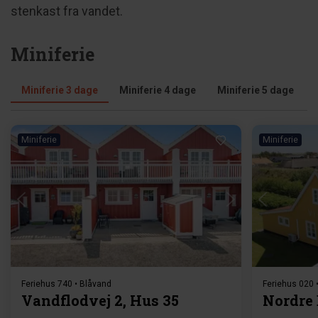
stenkast fra vandet.
Miniferie
Miniferie 3 dage
Miniferie 4 dage
Miniferie 5 dage
Miniferie
Miniferie
Indlæser...
Feriehus 740 • Blåvand
Feriehus 020 
Vandflodvej 2, Hus 35
Nordre 