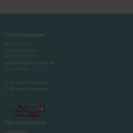
Feriekompagniet
Horns Bjerge 4
DK-6857 Blåvand
CVR: 25871502
info@feriekompagniet.dk
75 27 50 70
Se vores Facebook
Se vores Instagram
Søg sommerhuse
Luksushuse