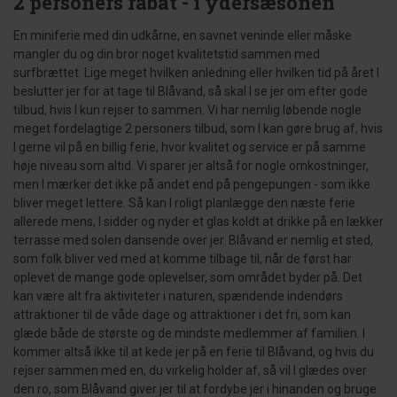
2 personers rabat - i ydersæsonen
En miniferie med din udkårne, en savnet veninde eller måske
mangler du og din bror noget kvalitetstid sammen med
surfbrættet. Lige meget hvilken anledning eller hvilken tid på året I
beslutter jer for at tage til Blåvand, så skal I se jer om efter gode
tilbud, hvis I kun rejser to sammen. Vi har nemlig løbende nogle
meget fordelagtige 2 personers tilbud, som I kan gøre brug af, hvis
I gerne vil på en billig ferie, hvor kvalitet og service er på samme
høje niveau som altid. Vi sparer jer altså for nogle omkostninger,
men I mærker det ikke på andet end på pengepungen - som ikke
bliver meget lettere. Så kan I roligt planlægge den næste ferie
allerede mens, I sidder og nyder et glas koldt at drikke på en lækker
terrasse med solen dansende over jer. Blåvand er nemlig et sted,
som folk bliver ved med at komme tilbage til, når de først har
oplevet de mange gode oplevelser, som området byder på. Det
kan være alt fra aktiviteter i naturen, spændende indendørs
attraktioner til de våde dage og attraktioner i det fri, som kan
glæde både de største og de mindste medlemmer af familien. I
kommer altså ikke til at kede jer på en ferie til Blåvand, og hvis du
rejser sammen med en, du virkelig holder af, så vil I glædes over
den ro, som Blåvand giver jer til at fordybe jer i hinanden og bruge