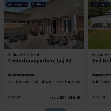
Inkl. rengøring
Miniferie
Last minute
Indlæser...
Feriehus 632 • Blåvand
Feriehus 394 
Vesterhavsparken, Lej 32
Ved Hek
Tæt på by og strand
Hyggeligt terr
Op til 4 personer
900 m til kyst
148 m til butik
Op til 1 husdyr
Op til 4 perso
1 sover
fra
2.824,00 DKK
4,6 (22)
4,2 (2)