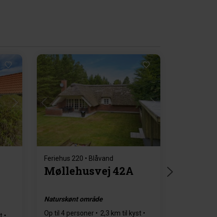
Indlæser...
Feriehus 220 • Blåvand
Møllehusvej 42A
Naturskønt område
Op til 4 personer
2,3 km til kyst
t