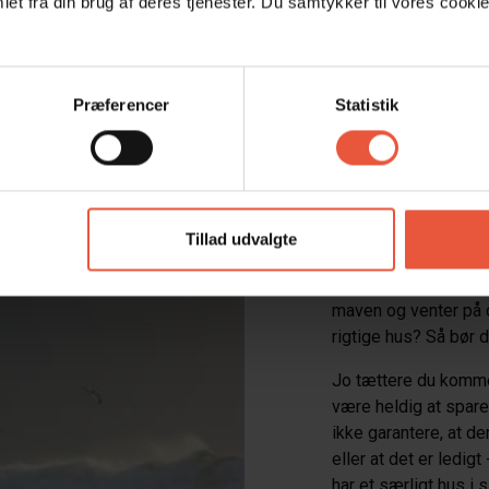
et fra din brug af deres tjenester. Du samtykker til vores cookie
Præferencer
Statistik
Last minu
Tillad udvalgte
Er du en af dem, der 
maven og venter på de
rigtige hus? Så bør d
Jo tættere du komm
være heldig at spare 
ikke garantere, at de
eller at det er ledigt
har et særligt hus i s