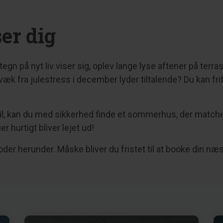
ser dig
e tegn på nyt liv viser sig, oplev lange lyse aftener på t
væk fra julestress i december lyder tiltalende? Du kan fri
til, kan du med sikkerhed finde et sommerhus, der matche
 hurtigt bliver lejet ud!
der herunder. Måske bliver du fristet til at booke din næs