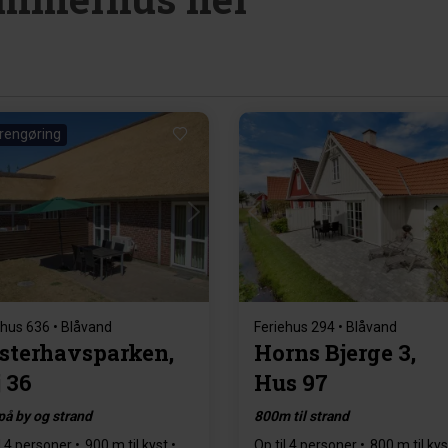
. rengøring
Indlæser...
Indlæser...
ehus 636 • Blåvand
Feriehus 294 • Blåvand
sterhavsparken,
Horns Bjerge 3,
j 36
Hus 97
på by og strand
800m til strand
l 4 personer
900 m til kyst
Op til 4 personer
800 m til kys