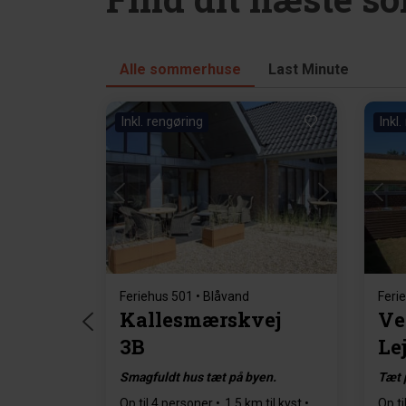
Alle sommerhuse
Last Minute
Inkl. rengøring
Inkl
Indlæser...
Feriehus 501 • Blåvand
Feri
Kallesmærskvej
Ve
3B
Le
Smagfuldt hus tæt på byen.
Tæt 
Op til 4 personer
1,5 km til kyst
Op ti