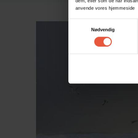
dem, eller som de har indsaml
anvende vores hjemmeside
Samtykkevalg
Nødvendig