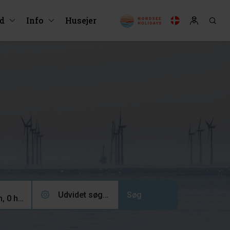
ud
Info
Husejer
Udvidet søgning (0)
2 voksne, 0 børn, 0 husdyr