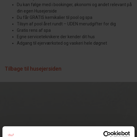
Du kan følge med i bookinger, økonomi og andet relevant på
din egen Husejerside
Du får GRATIS kemikalier til pool og spa
Tilsyn af pool året rundt – UDEN merudgifter for dig
Gratis rens af spa
Egne serviceteknikere der kender dit hus
Adgang til ejerværksted og vaskeri hele døgnet
Tilbage til husejersiden