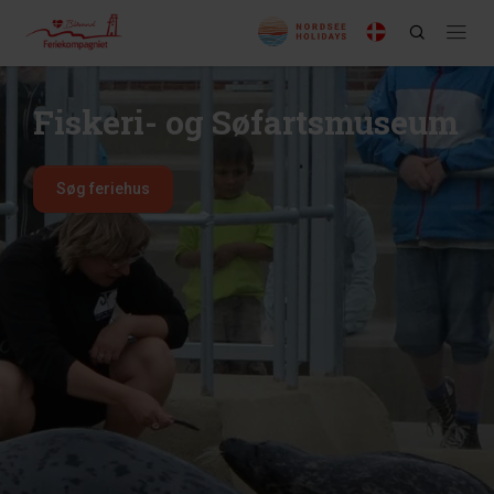
Fiskeri- og Søfartsmuseum
Søg feriehus