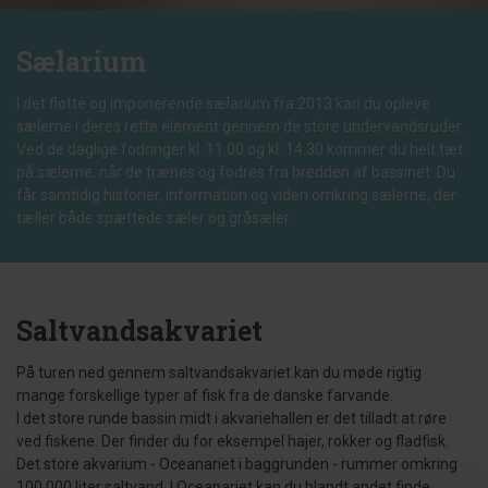
Sælarium
I det flotte og imponerende sælarium fra 2013 kan du opleve
sælerne i deres rette element gennem de store undervandsruder.
Ved de daglige fodringer kl. 11.00 og kl. 14.30 kommer du helt tæt
på sælerne, når de trænes og fodres fra bredden af bassinet. Du
får samtidig historier, information og viden omkring sælerne, der
tæller både spættede sæler og gråsæler.
Saltvandsakvariet
På turen ned gennem saltvandsakvariet kan du møde rigtig
mange forskellige typer af fisk fra de danske farvande.
I det store runde bassin midt i akvariehallen er det tilladt at røre
ved fiskene. Der finder du for eksempel hajer, rokker og fladfisk.
Det store akvarium - Oceanariet i baggrunden - rummer omkring
100.000 liter saltvand. I Oceanariet kan du blandt andet finde