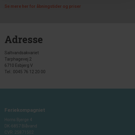
Se mere her for åbningstider og priser
Adresse
Saltvandsakvariet
Tarphagevej 2
6710 Esbjerg V
Tel.: 0045 76 12 20 00
Feriekompagniet
Horns Bjerge 4
DK-6857 Blåvand
CVR: 25871502