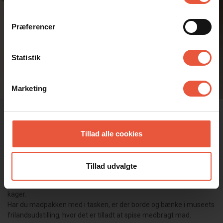
Præferencer
Statistik
Marketing
Café MS Smag
Tillad alle cookies
Nyd en lækker frokost eller en kop kaffe med en udsigt udover det
sædvanlige. På Café MS Smag kan du nyde synet af Svend Wiig
Hansens fire hvide mænd 'Mennesket ved Havet' og det
Tillad udvalgte
underskønne Fanø. Museets café serverer både retter i voksen- og
børnestørrelser, varme og kolde retter, drikkevarer, kaffe, te og
kager.
Har du madpakken med i tasken, er der borde og bænke i museets
frilandsudstilling, hvor det er tilladt at spise medbragt mad.