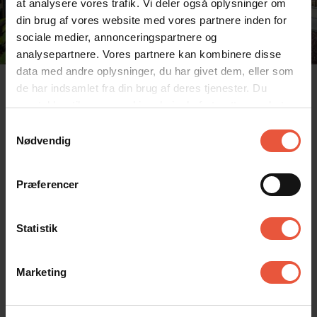
at analysere vores trafik. Vi deler også oplysninger om
din brug af vores website med vores partnere inden for
sociale medier, annonceringspartnere og
analysepartnere. Vores partnere kan kombinere disse
data med andre oplysninger, du har givet dem, eller som
de har indsamlet fra din brug af deres tjenester. Du
samtykker til vores cookies, hvis du fortsætter med at
anvende vores hjemmeside
Samtykkevalg
Hvor langt er der fra Blåvand til
Nødvendig
Legoland?
Præferencer
- i bil tager det cirka 1 time og 20 minutter at køre
fra Blåvand til Legoland i Billund
Statistik
Får jeg rabat på billetter til
Legoland når jeg har booket
Marketing
gennem Feriekompagniet?