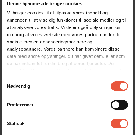
Benyt
rabatkoden FKB26KORT15
, hvis I ønsker at købe
Denne hjemmeside bruger cookies
fordelskort med 15% rabat. Læs mere om de forskellige typer
Vi bruger cookies til at tilpasse vores indhold og
fordelskort og de mange fordele,
og køb fordelskort
her
annoncer, til at vise dig funktioner til sociale medier og til
at analysere vores trafik. Vi deler også oplysninger om
din brug af vores website med vores partnere inden for
sociale medier, annonceringspartnere og
analysepartnere. Vores partnere kan kombinere disse
data med andre oplysninger, du har givet dem, eller som
de har indsamlet fra din brug af deres tjenester. Du
samtykker til vores cookies, hvis du fortsætter med at
anvende vores hjemmeside
Samtykkevalg
Nødvendig
Præferencer
Statistik