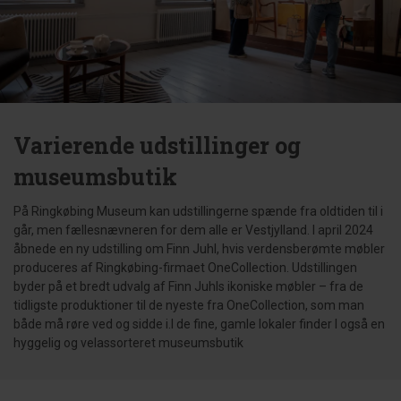
Varierende udstillinger og
museumsbutik
På Ringkøbing Museum kan udstillingerne spænde fra oldtiden til i
går, men fællesnævneren for dem alle er Vestjylland. I april 2024
åbnede en ny udstilling om Finn Juhl, hvis verdensberømte møbler
produceres af Ringkøbing-firmaet OneCollection. Udstillingen
byder på et bredt udvalg af Finn Juhls ikoniske møbler – fra de
tidligste produktioner til de nyeste fra OneCollection, som man
både må røre ved og sidde i.I de fine, gamle lokaler finder I også en
hyggelig og velassorteret museumsbutik