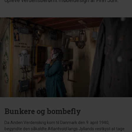
opleve verdensberømt møbeldesign af Finn Juhl.
Bunkere og bombefly
Da Anden Verdenskrig kom til Danmark den 9. april 1940,
begyndte den såkaldte Atlantvold langs Jyllands vestkyst at tage