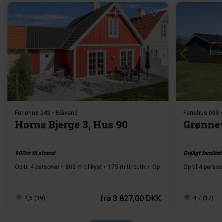
Indlæser...
Feriehus 243 • Blåvand
Feriehus 090 
Horns Bjerge 3, Hus 90
Grønnev
900m til strand
Dejligt familie
Op til 4 personer
800 m til kyst
175 m til butik
Op til 1 husdyr
Op til 4 perso
2 sover
fra
3.827,00 DKK
4,6 (39)
4,7 (17)