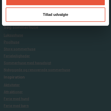
Tillad udvalgte
Søg sommerhuse
Luksushuse
Poolhuse
Store sommerhuse
Ferielejligheder
Sommerhuse med havudsigt
Nybyggede og renoverede sommerhuse
Inspiration
Aktiviteter
Attraktioner
Ferie med hund
Ferie med børn