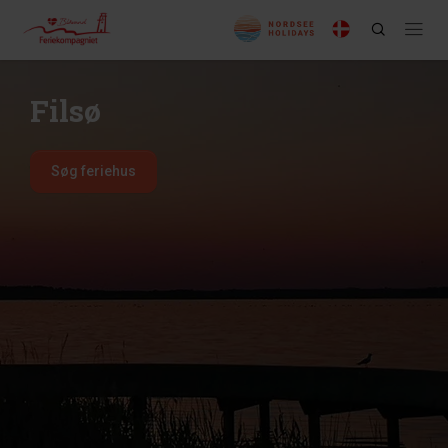
Filsø
Søg feriehus