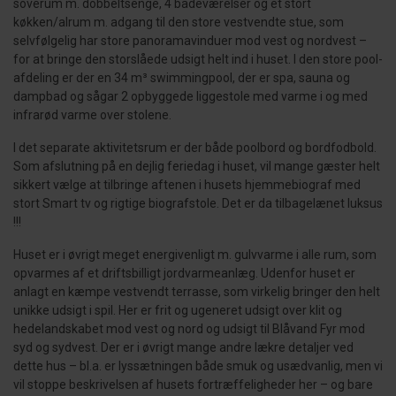
soverum m. dobbeltsenge, 4 badeværelser og et stort
køkken/alrum m. adgang til den store vestvendte stue, som
selvfølgelig har store panoramavinduer mod vest og nordvest –
for at bringe den storslåede udsigt helt ind i huset. I den store pool-
afdeling er der en 34 m³ swimmingpool, der er spa, sauna og
dampbad og sågar 2 opbyggede liggestole med varme i og med
infrarød varme over stolene.
I det separate aktivitetsrum er der både poolbord og bordfodbold.
Som afslutning på en dejlig feriedag i huset, vil mange gæster helt
sikkert vælge at tilbringe aftenen i husets hjemmebiograf med
stort Smart tv og rigtige biografstole. Det er da tilbagelænet luksus
!!!
Huset er i øvrigt meget energivenligt m. gulvvarme i alle rum, som
opvarmes af et driftsbilligt jordvarmeanlæg. Udenfor huset er
anlagt en kæmpe vestvendt terrasse, som virkelig bringer den helt
unikke udsigt i spil. Her er frit og ugeneret udsigt over klit og
hedelandskabet mod vest og nord og udsigt til Blåvand Fyr mod
syd og sydvest. Der er i øvrigt mange andre lækre detaljer ved
dette hus – bl.a. er lyssætningen både smuk og usædvanlig, men vi
vil stoppe beskrivelsen af husets fortræffeligheder her – og bare