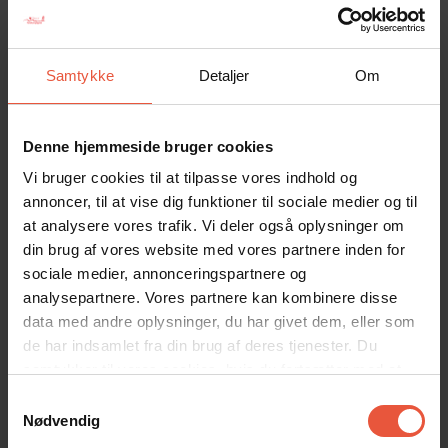
Feriehuse, der er godkendt til Guldkogle – Fokus på energi,
opfylder de skrappeste krav til isolering, energimærke for hårde
hvidevarer samt mindst 4 tilvalg inden for isolering/vinduer,
Samtykke
Detaljer
Om
solceller, lademulighed til el-bil og hensyn til biodiversitet på
grunden.
Denne hjemmeside bruger cookies
Energioptimeret ifht.:
Vi bruger cookies til at tilpasse vores indhold og
Isolering i ydervægge, gulv og loftet
annoncer, til at vise dig funktioner til sociale medier og til
Kvaliteten af glas i vinduer og døre
at analysere vores trafik. Vi deler også oplysninger om
100 % effektiv opvarmning med varmepumpe eller
din brug af vores website med vores partnere inden for
fjernvarme
Belysning med LED-andel på min. 90%.
sociale medier, annonceringspartnere og
analysepartnere. Vores partnere kan kombinere disse
Energieffektive apparater:
data med andre oplysninger, du har givet dem, eller som
Energimærke for vandvarmer, køleskab, opvaskemaskine,
de har indsamlet fra din brug af deres tjenester. Du
ovn, vaskemaskine, tørretumbler
samtykker til vores cookies, hvis du fortsætter med at
Svanemærket eller A-mærket brænde- og pilleovn
anvende vores hjemmeside
Samtykkevalg
Nødvendig
Andre tiltag som feriehusene opfylder: