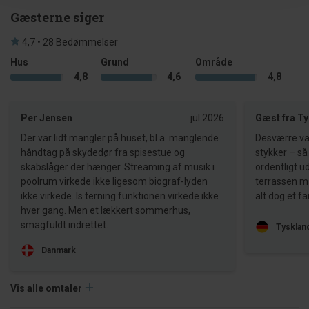
Gæsterne siger
4,7 • 28 Bedømmelser
Hus
Grund
Område
4,8
4,6
4,8
Per Jensen
jul 2026
Gæst fra T
Der var lidt mangler på huset, bl.a. manglende
Desværre var
håndtag på skydedør fra spisestue og
stykker – så 
skabslåger der hænger. Streaming af musik i
ordentligt u
poolrum virkede ikke ligesom biograf-lyden
terrassen m
ikke virkede. Is terning funktionen virkede ikke
alt dog et fa
hver gang. Men et lækkert sommerhus,
smagfuldt indrettet.
Tysklan
Danmark
Vis alle omtaler