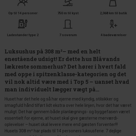
Op til 14 personer
750 m til kyst
2,068 km til butik
Ladestander type 2
7 soverum
4 badeværelser
Luksushus på 308 m²– med en helt
enestående udsigt! Er dette hus Blåvands
lækreste sommerhus? Det hører i hvert fald
med oppe i spitzenklasse-kategorien og det
vil nok altid være med i Top 5 – uanset hvad
man individuelt lægger vægt på...
Huset har det hele og så har ejerne med kyndig, stilsikker og
smagfuld hånd tilført lidt ekstra over hele linjen, hvor det har været
muligt. Det har gennem både planlægnings- og byggefasen været
essentielt for ejerne, at huset skal give gæsterne merværdi-
oplevelser – huset skal levere mere end gæsten forventer!!!
Husets 308 m² har plads til 14 personers luksusferie. 7 dejlige