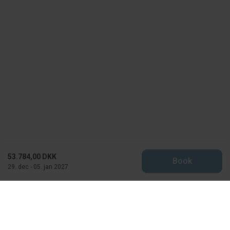
53.784,00 DKK
Book
29. dec - 05. jan 2027