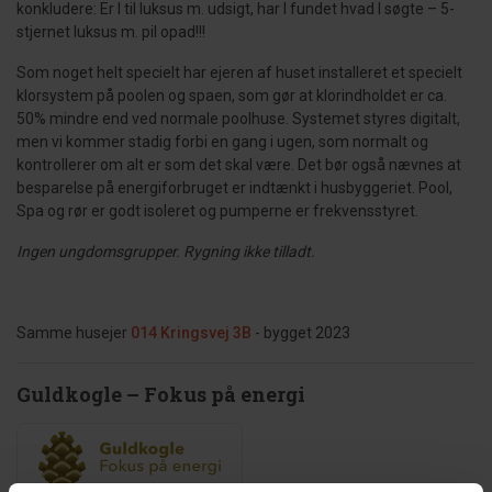
konkludere: Er I til luksus m. udsigt, har I fundet hvad I søgte – 5-
stjernet luksus m. pil opad!!!
Som noget helt specielt har ejeren af huset installeret et specielt
klorsystem på poolen og spaen, som gør at klorindholdet er ca.
50% mindre end ved normale poolhuse. Systemet styres digitalt,
men vi kommer stadig forbi en gang i ugen, som normalt og
kontrollerer om alt er som det skal være. Det bør også nævnes at
besparelse på energiforbruget er indtænkt i husbyggeriet. Pool,
Spa og rør er godt isoleret og pumperne er frekvensstyret.
Ingen ungdomsgrupper. Rygning ikke tilladt.
Samme husejer
014 Kringsvej 3B
- bygget 2023
Guldkogle – Fokus på energi