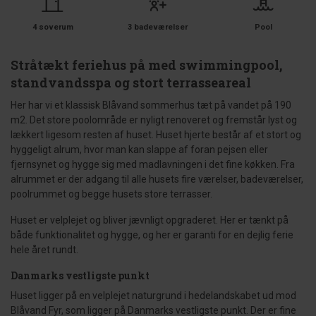
4 soverum
3 badeværelser
Pool
Stråtækt feriehus på med swimmingpool,
standvandsspa og stort terrasseareal
Her har vi et klassisk Blåvand sommerhus tæt på vandet på 190
m2. Det store poolområde er nyligt renoveret og fremstår lyst og
lækkert ligesom resten af huset. Huset hjerte består af et stort og
hyggeligt alrum, hvor man kan slappe af foran pejsen eller
fjernsynet og hygge sig med madlavningen i det fine køkken. Fra
alrummet er der adgang til alle husets fire værelser, badeværelser,
poolrummet og begge husets store terrasser.
Huset er velplejet og bliver jævnligt opgraderet. Her er tænkt på
både funktionalitet og hygge, og her er garanti for en dejlig ferie
hele året rundt.
Danmarks vestligste punkt
Huset ligger på en velplejet naturgrund i hedelandskabet ud mod
Blåvand Fyr, som ligger på Danmarks vestligste punkt. Der er fine