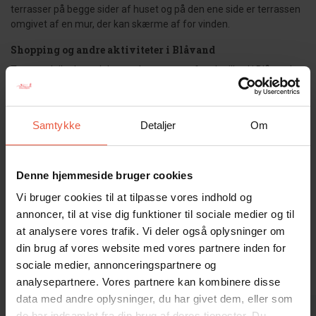
terrasser på begge sider af huset og på den ene side er terrassen
omgivet af en mur, der kan skærme af for vinden.
Shopping og andre aktiviteter i Blåvand
Trænger I til adspredelse, er der masser af gode tilbud i Blåvand og
omegn. Langs hele hovedgaden finder du masser af muligheder
for shopping i. Her ligger både tøjbutikker, spændende butikker
med boliginteriør og tilbehør samt lokale ravkunstnere, gallerier og
Samtykke
Detaljer
Om
spisesteder. Desuden finder du flere forskellige dagligvarebutikker,
samt bagerier og en slagter.
Huset er røgfrit og ungdomsgrupper er ikke tilladt.
Denne hjemmeside bruger cookies
Vi bruger cookies til at tilpasse vores indhold og
Gæsterne siger
annoncer, til at vise dig funktioner til sociale medier og til
at analysere vores trafik. Vi deler også oplysninger om
4,7 • 34 Bedømmelser
din brug af vores website med vores partnere inden for
Hus
Grund
Område
sociale medier, annonceringspartnere og
4,7
4,7
4,8
analysepartnere. Vores partnere kan kombinere disse
data med andre oplysninger, du har givet dem, eller som
Gæst fra Tyskland
mar 2026
M.Müller
de har indsamlet fra din brug af deres tjenester. Du