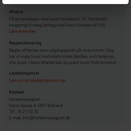
Afrejse
På afrejsedagen skal huset forlades kl. 10. Ved bestilt
rengøring (fredag/lørdag) skal huset forlades kl 9.00.
Læs mere her
Nøgleudlevering
Nøgler afhentes som udgangspunkt på vores kontor. Dog
har vi nogle huse med elektroniske dørlåse, som betjenes
vha. kode. I disse tilfælde kan du spare turen forbi kontoret.
Lejebetingelser
Læs vores lejebetingelser her
Kontakt
Feriekompagniet
Horns Bjerge 4, 6857 Blåvand
Tlf.: 75 27 50 70
E-mail: info@feriekompagniet.dk