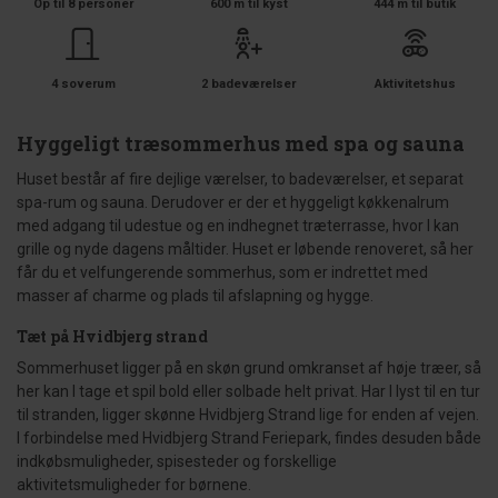
Op til 8 personer
600 m til kyst
444 m til butik
4 soverum
2 badeværelser
Aktivitetshus
Hyggeligt træsommerhus med spa og sauna
Huset består af fire dejlige værelser, to badeværelser, et separat
spa-rum og sauna. Derudover er der et hyggeligt køkkenalrum
med adgang til udestue og en indhegnet træterrasse, hvor I kan
grille og nyde dagens måltider. Huset er løbende renoveret, så her
får du et velfungerende sommerhus, som er indrettet med
masser af charme og plads til afslapning og hygge.
Tæt på Hvidbjerg strand
Sommerhuset ligger på en skøn grund omkranset af høje træer, så
her kan I tage et spil bold eller solbade helt privat. Har I lyst til en tur
til stranden, ligger skønne Hvidbjerg Strand lige for enden af vejen.
I forbindelse med Hvidbjerg Strand Feriepark, findes desuden både
indkøbsmuligheder, spisesteder og forskellige
aktivitetsmuligheder for børnene.