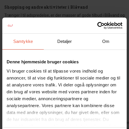
Shopping og andre aktiviteter i Blåvand
Trænger I til adspredelse, er der masser af gode tilbud i Blåvand og
omegn. Langs hele hovedgaden finder du masser af muligheder
for shopping i. Her ligger både tøjbutikker, spændende butikker
med boliginteriør og tilbehør samt lokale ravkunstnere, gallerier og
spisesteder. Desuden finder du flere forskellige dagligvarebutikker,
Samtykke
Detaljer
Om
samt bagerier og en slagter.
Huset er røgfrit og ungdomsgrupper er ikke tilladt.
Denne hjemmeside bruger cookies
Vi bruger cookies til at tilpasse vores indhold og
Gæsterne siger
annoncer, til at vise dig funktioner til sociale medier og til
4,4 • 17 Bedømmelser
at analysere vores trafik. Vi deler også oplysninger om
Hus
Grund
Område
din brug af vores website med vores partnere inden for
4,1
4,5
4,7
sociale medier, annonceringspartnere og
analysepartnere. Vores partnere kan kombinere disse
data med andre oplysninger, du har givet dem, eller som
Karl Peter Thomsen
jul 2026
F. Elsholz
de har indsamlet fra din brug af deres tjenester. Du
Dejlig tæt på by og strand
Vigtigt: Eft
samtykker til vores cookies, hvis du fortsætter med at
med køjeseng