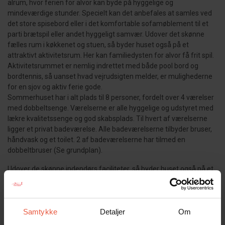
alrum, hvor ferien for alvor kan byde på hyggelige og
mindeværdige stunder. Specielt kan det anbefales at samles ved
det store spisebord eller i det komfortable sofamøblement til et
parti brætspil eller andet hyggeligt samvær. Udover det skønne
fælles rum i køkkenet og stuen, så byder huset også på et
attraktivt aktivitetsrum. Her kan familiedysten for alvor få frit spil.
Aktivitetsrummet er nemlig indrettet med både pool bord og
bordtennis, så uanset hvad vejrudsigten melder, er mulighederne
for en sjov og aktiv ferie gode.
Sommerhuset har i alt plads til 8 personer, fordelt over 4 værelser
med dobbeltsenge. Værelserne er alle hyggelige og udstyret med
lækre kvalitetssenge og god skabsplads. Til hvert af værelserne
ligger et privat badeværelse. Alle badeværelserne tilbyder bruser,
håndvask og et toilet. 2 af badeværelserne har tilmed en
dobbeltbruser (Se grundplan).
Udover de skønne indendørs faciliteter, så byder huset også på et
hav af luksuriøse detaljer udenfor. På den store terrasse findes
nemlig alt fra et overdækket havemøblement, hvor grillaftener
kan nydes, til et stort og lækkert overdækket lounge- og
wellnessområde. I dette loungeområde findes et loungesæt samt
Samtykke
Detaljer
Om
en skøn boblende jacuzzi og en varm og rummelig sauna. I dette