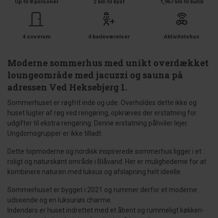
Op til 8 personer
2 km til kyst
1,967 km til butik
4 soverum
4 badeværelser
Aktivitetshus
Moderne sommerhus med unikt overdækket
loungeområde med jacuzzi og sauna på
adressen Ved Heksebjerg 1.
Sommerhuset er røgfrit inde og ude. Overholdes dette ikke og
huset lugter af røg ved rengøring, opkræves der erstatning for
udgifter til ekstra rengøring. Denne erstatning påhviler lejer.
Ungdomsgrupper er ikke tilladt.
Dette topmoderne og nordisk inspirerede sommerhus ligger i et
roligt og naturskønt område i Blåvand. Her er mulighederne for at
kombinere naturen med luksus og afslapning helt ideelle.
Sommerhuset er bygget i 2021 og rummer derfor et moderne
udseende og en luksuriøs charme.
Indendørs er huset indrettet med et åbent og rummeligt køkken-