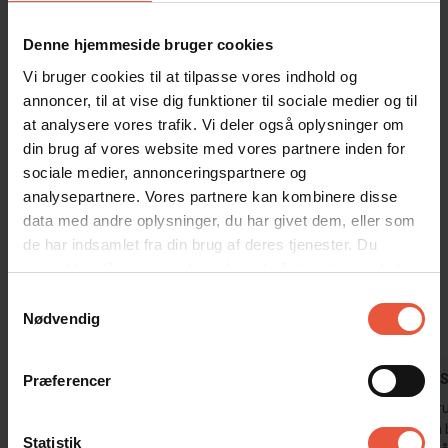
område kan familien virkelig forkæle både krop og sjæl.
Denne hjemmeside bruger cookies
Når sommerhusets herlige faciliteter er nydt til fulde, så kan det
anbefales at udforske området omkring og i Blåvand generelt.
Vi bruger cookies til at tilpasse vores indhold og
Blåvand byder på alt fra brede strande, spændende byliv til det
annoncer, til at vise dig funktioner til sociale medier og til
velkendte Tirpitz museum og en lille hyggelig zoologisk have, hvor
at analysere vores trafik. Vi deler også oplysninger om
oplevelserne for store og små er mange. Blåvand er et fantastisk
din brug af vores website med vores partnere inden for
område at holde ferie i, hvis natur og kulturelle oplevelser
sociale medier, annonceringspartnere og
værdsættes.
analysepartnere. Vores partnere kan kombinere disse
data med andre oplysninger, du har givet dem, eller som
Gæsterne siger
de har indsamlet fra din brug af deres tjenester. Du
samtykker til vores cookies, hvis du fortsætter med at
4,7 • 20 Bedømmelser
anvende vores hjemmeside
Samtykkevalg
Hus
Grund
Område
Nødvendig
4,6
4,8
4,7
Gæst fra Tyskland
maj 2026
Alexandra S
Præferencer
Desværre var der et par ting, der ikke var i
Huset og gr
orden: Temperaturen i opholdsstuen kunne
som vist på 
Statistik