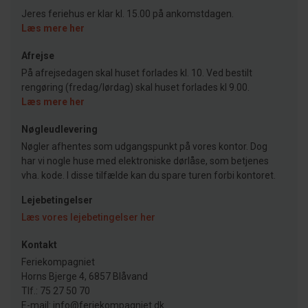
Jeres feriehus er klar kl. 15.00 på ankomstdagen.
Læs mere her
Afrejse
På afrejsedagen skal huset forlades kl. 10. Ved bestilt
rengøring (fredag/lørdag) skal huset forlades kl 9.00.
Læs mere her
Nøgleudlevering
Nøgler afhentes som udgangspunkt på vores kontor. Dog
har vi nogle huse med elektroniske dørlåse, som betjenes
vha. kode. I disse tilfælde kan du spare turen forbi kontoret.
Lejebetingelser
Læs vores lejebetingelser her
Kontakt
Feriekompagniet
Horns Bjerge 4, 6857 Blåvand
Tlf.: 75 27 50 70
E-mail: info@feriekompagniet.dk