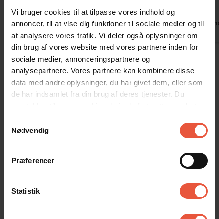
fremragende møbleret og virkelig hyggelig.
tak.
Vi bruger cookies til at tilpasse vores indhold og
Tak for en dejlig ferie.
annoncer, til at vise dig funktioner til sociale medier og til
Tysklan
Oversat via AI -
Vis original
Tyskland
at analysere vores trafik. Vi deler også oplysninger om
kommentar
din brug af vores website med vores partnere inden for
sociale medier, annonceringspartnere og
analysepartnere. Vores partnere kan kombinere disse
data med andre oplysninger, du har givet dem, eller som
Lejeinformation
de har indsamlet fra din brug af deres tjenester. Du
samtykker til vores cookies, hvis du fortsætter med at
Bureau
anvende vores hjemmeside
Samtykkevalg
Feriekompagniet
Nødvendig
Præferencer
Ankomst
Jeres feriehus er klar kl. 15.00 på ankomstdagen.
Læs mere her
Statistik
Afrejse