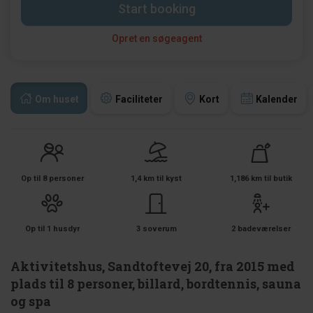
Start booking
Opret en søgeagent
Om huset
Faciliteter
Kort
Kalender
Op til 8 personer
1,4 km til kyst
1,186 km til butik
Op til 1 husdyr
3 soverum
2 badeværelser
Aktivitetshus, Sandtoftevej 20, fra 2015 med
plads til 8 personer, billard, bordtennis, sauna
og spa