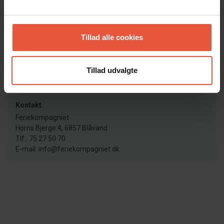
Læs mere her
Nøgleudlevering
Nøgler afhentes som udgangspunkt på vores kontor. Dog
Tillad alle cookies
har vi nogle huse med elektroniske dørlåse, som betjenes
vha. kode. I disse tilfælde kan du spare turen forbi kontoret.
Tillad udvalgte
Lejebetingelser
Læs vores lejebetingelser her
Kontakt
Feriekompagniet
Horns Bjerge 4, 6857 Blåvand
Tlf.: 75 27 50 70
E-mail: info@feriekompagniet.dk