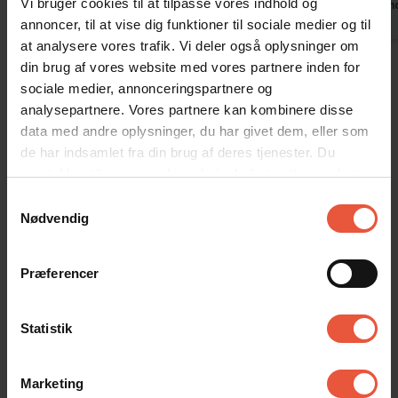
Vi bruger cookies til at tilpasse vores indhold og
Tyskland
Tysklan
kommentar
annoncer, til at vise dig funktioner til sociale medier og til
at analysere vores trafik. Vi deler også oplysninger om
Vis alle omtaler
din brug af vores website med vores partnere inden for
sociale medier, annonceringspartnere og
analysepartnere. Vores partnere kan kombinere disse
Lejeinformation
data med andre oplysninger, du har givet dem, eller som
de har indsamlet fra din brug af deres tjenester. Du
Bureau
samtykker til vores cookies, hvis du fortsætter med at
Feriekompagniet
anvende vores hjemmeside
Samtykkevalg
Nødvendig
Ankomst
Præferencer
Jeres feriehus er klar kl. 15.00 på ankomstdagen.
Læs mere her
Statistik
Afrejse
På afrejsedagen skal huset forlades kl. 10. Ved bestilt
rengøring (fredag/lørdag) skal huset forlades kl 9.00.
Marketing