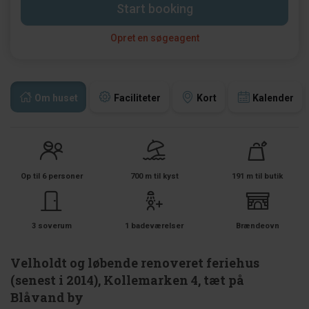
Start booking
Opret en søgeagent
Om huset
Faciliteter
Kort
Kalender
Op til 6 personer
700 m til kyst
191 m til butik
3 soverum
1 badeværelser
Brændeovn
Velholdt og løbende renoveret feriehus
(senest i 2014), Kollemarken 4, tæt på
Blåvand by