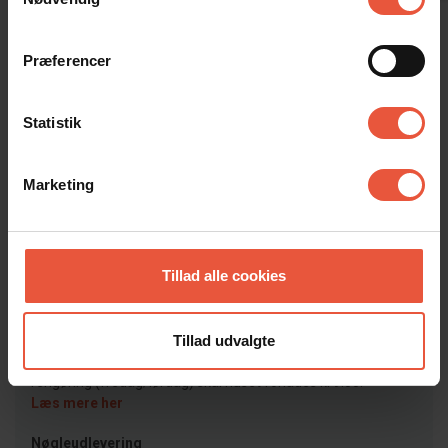
Vis alle omtaler
Præferencer
Lejeinformation
Statistik
Bureau
Feriekompagniet
Marketing
Ankomst
Tillad alle cookies
Jeres feriehus er klar kl. 15.00 på ankomstdagen.
Læs mere her
Afrejse
Tillad udvalgte
På afrejsedagen skal huset forlades kl. 10. Ved bestilt
rengøring (fredag/lørdag) skal huset forlades kl 9.00.
Læs mere her
Nøgleudlevering