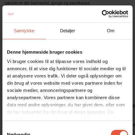
gæster er der barnestol, gynge og sandkasse.
Ca. 100 meter fra huset åbner der sig et stort gå og vandre
område, hvor I kan tage på tur til Kallesmærskhede eller en større
tur rundt om Blåvand Fyr og stranden.
Samtykke
Detaljer
Om
Der er installeret energibesparende varmepumpe, så
omkostningerne til varme holdes nede.
Denne hjemmeside bruger cookies
Gæsterne siger
Vi bruger cookies til at tilpasse vores indhold og
annoncer, til at vise dig funktioner til sociale medier og til
4,6 • 29 Bedømmelser
at analysere vores trafik. Vi deler også oplysninger om
Hus
Grund
Område
din brug af vores website med vores partnere inden for
4,4
4,6
4,9
sociale medier, annonceringspartnere og
analysepartnere. Vores partnere kan kombinere disse
data med andre oplysninger, du har givet dem, eller som
Gæst fra Danmark
jul 2026
Kent Kjaer
de har indsamlet fra din brug af deres tjenester. Du
Fed beliggenhed og dejligt hus
x
samtykker til vores cookies, hvis du fortsætter med at
Danmark
Danmar
anvende vores hjemmeside
Samtykkevalg
Nødvendig