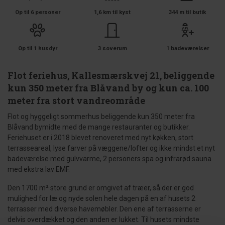
Op til 6 personer
1,6 km til kyst
344 m til butik
Op til 1 husdyr
3 soverum
1 badeværelser
Flot feriehus, Kallesmærskvej 21, beliggende
kun 350 meter fra Blåvand by og kun ca. 100
meter fra stort vandreområde
Flot og hyggeligt sommerhus beliggende kun 350 meter fra
Blåvand bymidte med de mange restauranter og butikker.
Feriehuset er i 2018 blevet renoveret med nyt køkken, stort
terrasseareal, lyse farver på væggene/lofter og ikke mindst et nyt
badeværelse med gulvvarme, 2 personers spa og infrarød sauna
med ekstra lav EMF.
Den 1700 m² store grund er omgivet af træer, så der er god
mulighed for læ og nyde solen hele dagen på en af husets 2
terrasser med diverse havemøbler. Den ene af terrasserne er
delvis overdækket og den anden er lukket. Til husets mindste