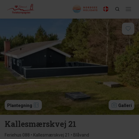
Plantegning
Galleri
Kallesmærskvej 21
Feriehus 088 • Kallesmærskvej 21 • Blåvand