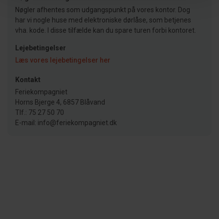
Nøgler afhentes som udgangspunkt på vores kontor. Dog
har vi nogle huse med elektroniske dørlåse, som betjenes
vha. kode. I disse tilfælde kan du spare turen forbi kontoret.
Lejebetingelser
Læs vores lejebetingelser her
Kontakt
Feriekompagniet
Horns Bjerge 4, 6857 Blåvand
Tlf.: 75 27 50 70
E-mail: info@feriekompagniet.dk