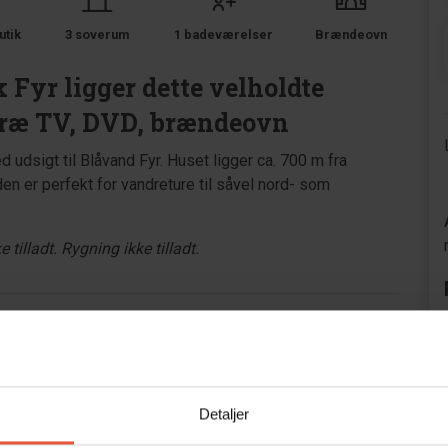
utik
3 soverum
1 badeværelser
Brændeovn
 Fyr ligger dette velholdte
 træ TV, DVD, brændeovn
udsigt til Blåvand Fyr. Huset ligger ca. 700 m fra
en er perfekt for vandreture til såvel nord- som
ladt. Rygning ikke tilladt.
Detaljer
Område
4,9
4,8