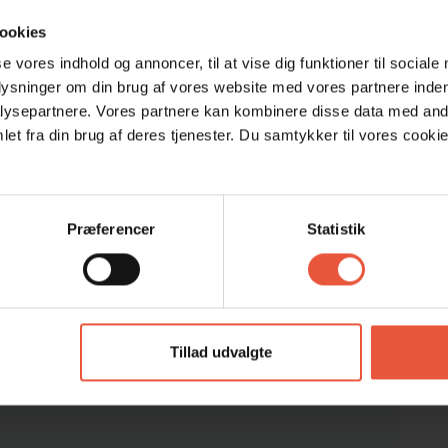
ookies
26
Thorben Kelling
aug 2025
se vores indhold og annoncer, til at vise dig funktioner til sociale
plysninger om din brug af vores website med vores partnere inden
x
ysepartnere. Vores partnere kan kombinere disse data med andr
Tyskland
Oversat via AI -
Vis original kommentar
et fra din brug af deres tjenester. Du samtykker til vores cookie
Præferencer
Statistik
Tillad udvalgte