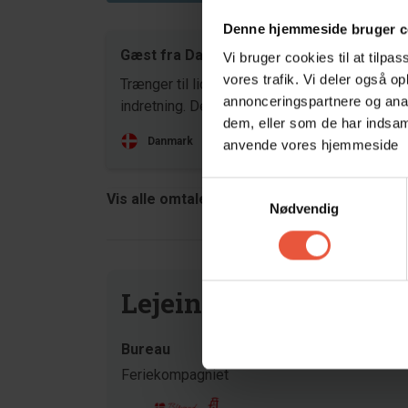
Denne hjemmeside bruger c
Gæst fra Danmark
jun 20
Vi bruger cookies til at tilpas
vores trafik. Vi deler også o
Trænger til lidt opgradering og tidssvarende
annonceringspartnere og anal
indretning. Der er rigtig mange nips ting
dem, eller som de har indsaml
Danmark
anvende vores hjemmeside
Samtykkevalg
Vis alle omtaler
Nødvendig
Lejeinformation
Bureau
Feriekompagniet