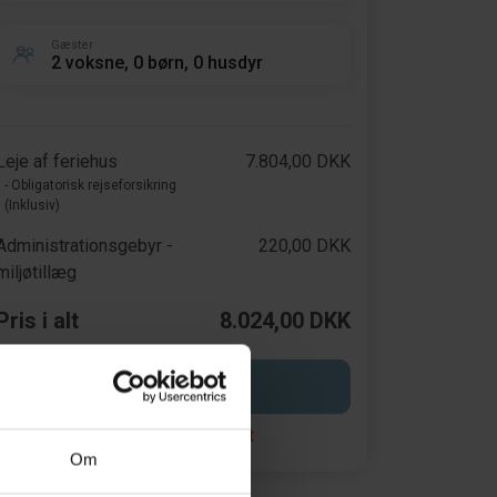
Gæster
2 voksne, 0 børn, 0 husdyr
Leje af feriehus
7.804,00 DKK
- Obligatorisk rejseforsikring
(Inklusiv)
Administrationsgebyr -
220,00 DKK
miljøtillæg
Pris i alt
8.024,00 DKK
Start booking
Opret en søgeagent
Om