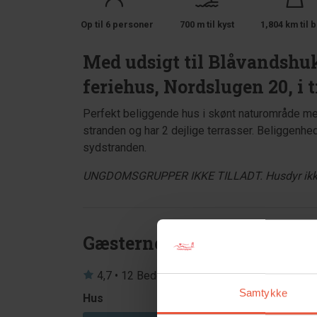
Op til 6 personer
700 m til kyst
1,804 km til b
Med udsigt til Blåvandshuk
feriehus, Nordslugen 20, i
Perfekt beliggende hus i skønt naturområde med 
stranden og har 2 dejlige terrasser. Beliggenhed
sydstranden.
UNGDOMSGRUPPER IKKE TILLADT. Husdyr ikke til
Gæsterne siger
4,7 • 12 Bedømmelser
Samtykke
Hus
Grund
4,3