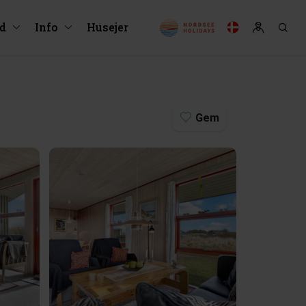
ud
Info
Husejer
Gem