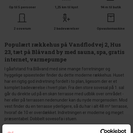
Op til 5 personer
1,25 km til kyst
94 m til butik
2 soverum
2 badeværelser
Opvaskemaskine
Populært rækkehus på Vandflodvej 2, Hus
23, tæt på Blåvand by med sauna, spa, gratis
internet, varmepumpe
I gåafstand fra Blåvand med sine mange forretninger og
hyggelige spisesteder finder du dette moderne rækkehus. Huset
har en rigtig god indretning fordelt i to plan, ligesom der er et
komplet badeværelse i hvert plan. Fra den store sovesal på 1. sal
går du direkte ud på en skøn terrasse med udblik over området -
her eller på terrassen nedenunder kan du nyde morgensolen. Mod
vest finder du en terrasse yderligere, så du har i alt 48 m² terrasse,
hvoraf de 10 er overdækket. Indretningen er moderne og meget
præsentabel. Dobbelt sovesofa i stuen.