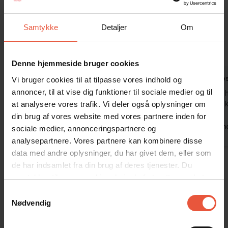
Gæsterne siger
4,4 • 16 Bedømmelser
Samtykke
Detaljer
Om
Hus
Grund
Område
4,1
4,4
4,8
Denne hjemmeside bruger cookies
Gæst fra Tyskland
nov 2025
Claudia Go
Vi bruger cookies til at tilpasse vores indhold og
annoncer, til at vise dig funktioner til sociale medier og til
Huset ligger rigtig godt til på denne tid af året.
Super sødt 
at analysere vores trafik. Vi deler også oplysninger om
Alt er let tilgængeligt. Om sommeren ville det
behøver. Vi
være for tæt på vejen for mig; der ville være for
din brug af vores website med vores partnere inden for
meget trafik. Nogle ting i huset skal udskiftes
Tysklan
sociale medier, annonceringspartnere og
eller renoveres.
analysepartnere. Vores partnere kan kombinere disse
data med andre oplysninger, du har givet dem, eller som
Oversat via AI -
Vis original
Tyskland
kommentar
de har indsamlet fra din brug af deres tjenester. Du
samtykker til vores cookies, hvis du fortsætter med at
anvende vores hjemmeside
Vis alle omtaler
Samtykkevalg
Nødvendig