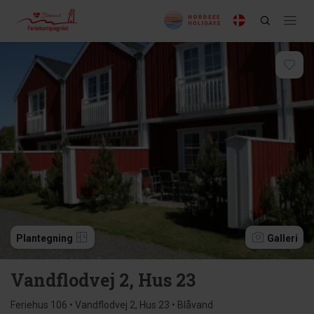
Plantegning
Galleri
Vandflodvej 2, Hus 23
Feriehus 106 • Vandflodvej 2, Hus 23 • Blåvand