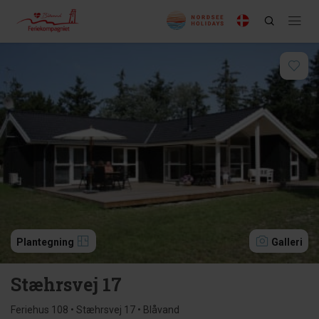
Plantegning
Galleri
Stæhrsvej 17
Feriehus 108 • Stæhrsvej 17 • Blåvand