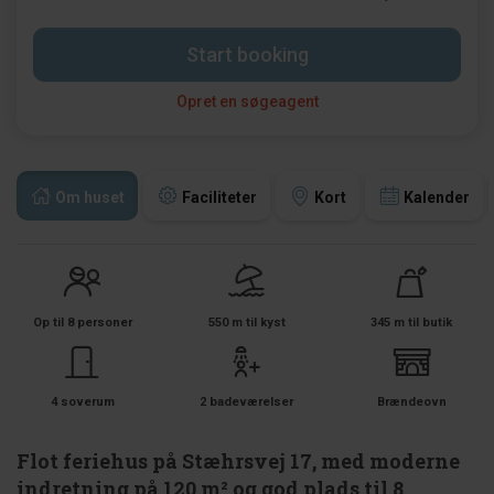
Start booking
Opret en søgeagent
Om huset
Faciliteter
Kort
Kalender
Op til 8 personer
550 m til kyst
345 m til butik
4 soverum
2 badeværelser
Brændeovn
Flot feriehus på Stæhrsvej 17, med moderne
indretning på 120 m² og god plads til 8