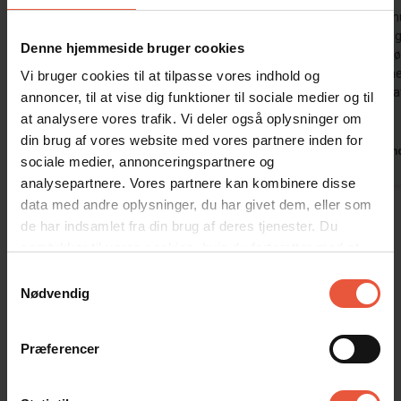
Et charmerende, omend noget gammeldags,
Meget flot h
lille hus. En dejlig ejendom med daglige
stadig hurti
Denne hjemmeside bruger cookies
dyrebesøg, og i gåafstand fra landsbyen eller
Udstyret i k
stranden.
Hjorte kunne
Vi bruger cookies til at tilpasse vores indhold og
ulempe er, a
annoncer, til at vise dig funktioner til sociale medier og til
Oversat via AI -
Vis original
for blød).
Tyskland
at analysere vores trafik. Vi deler også oplysninger om
kommentar
din brug af vores website med vores partnere inden for
Tysklan
sociale medier, annonceringspartnere og
analysepartnere. Vores partnere kan kombinere disse
data med andre oplysninger, du har givet dem, eller som
Vis alle omtaler
de har indsamlet fra din brug af deres tjenester. Du
samtykker til vores cookies, hvis du fortsætter med at
anvende vores hjemmeside
Lejeinformation
Samtykkevalg
Nødvendig
Bureau
Feriekompagniet
Præferencer