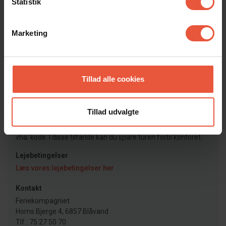
Statistik
Ankomst
Jeres feriehus er klar kl. 15.00 på ankomstdagen.
Læs mere her
Marketing
Afrejse
På afrejsedagen skal huset forlades kl. 10. Ved bestilt
rengøring (fredag/lørdag) skal huset forlades kl 9.00.
Tillad alle cookies
Læs mere her
Nøgleudlevering
Tillad udvalgte
Nøgler afhentes som udgangspunkt på vores kontor. Dog
har vi nogle huse med elektroniske dørlåse, som betjenes
vha. kode. I disse tilfælde kan du spare turen forbi kontoret.
Lejebetingelser
Læs vores lejebetingelser her
Kontakt
Feriekompagniet
Horns Bjerge 4, 6857 Blåvand
Tlf.: 75 27 50 70