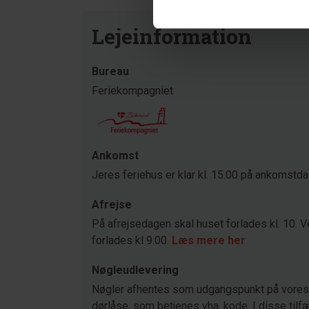
Lejeinformation
Bureau
Feriekompagniet
Ankomst
Jeres feriehus er klar kl. 15.00 på ankomstd
Afrejse
På afrejsedagen skal huset forlades kl. 10. V
forlades kl 9.00.
Læs mere her
Nøgleudlevering
Nøgler afhentes som udgangspunkt på vores 
dørlåse, som betjenes vha. kode. I disse tilfæ