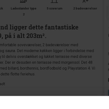
tik
Ladestander type
5 soverum
2 badeværelser
2
nd ligger dette fantastiske
 på i alt 203m².
komfortable soveværelser, 2 badeværelser med
 og sauna. Det moderne køkken ligger i forbindelse med
 til delvis overdækket og lukket terrasse med diverse
ener. Der er desuden en terrasse med morgensol. Det 48
med billard, bordtennis, bordfodbold og Playstation 4. Vi
 dette flotte feriehus.
adt.