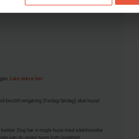
agen.
Læs mere her
ed bestilt rengøring (fredag/lørdag) skal huset
kontor. Dog har vi nogle huse med elektroniske
lde kan du spare turen forbi kontoret.