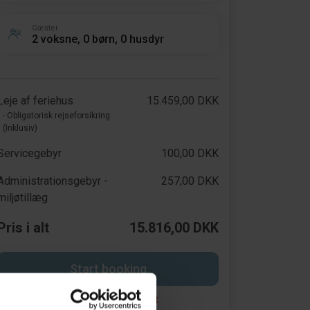
Gæster
2 voksne, 0 børn, 0 husdyr
Leje af feriehus
15.459,00 DKK
- Obligatorisk rejseforsikring
(Inklusiv)
Servicegebyr
100,00 DKK
Administrationsgebyr -
257,00 DKK
miljøtillæg
Pris i alt
15.816,00 DKK
Start booking
Opret en søgeagent