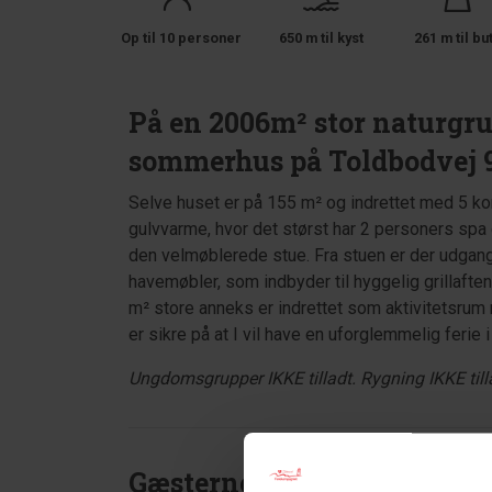
Op til 10 personer
650 m til kyst
261 m til bu
På en 2006m² stor naturgru
sommerhus på Toldbodvej 9,
Selve huset er på 155 m² og indrettet med 5 
gulvvarme, hvor det størst har 2 personers spa
den velmøblerede stue. Fra stuen er der udgang
havemøbler, som indbyder til hyggelig grillaft
m² store anneks er indrettet som aktivitetsrum 
er sikre på at I vil have en uforglemmelig ferie i
Ungdomsgrupper IKKE tilladt. Rygning IKKE till
Gæsterne siger