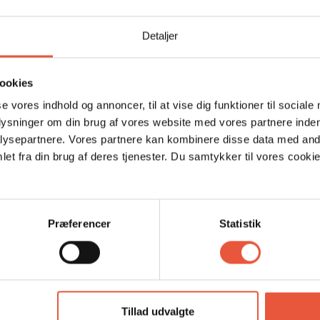
Detaljer
Område
4,7
4,8
ookies
se vores indhold og annoncer, til at vise dig funktioner til sociale
26
Susanne Fiss
sep 2025
plysninger om din brug af vores website med vores partnere inden
n
Det er ikke "ekstra luksus" og ikke specielt
ysepartnere. Vores partnere kan kombinere disse data med andr
individuelt, men det er veludstyret, har alt hvad
et fra din brug af deres tjenester. Du samtykker til vores cookie
man behøver, er rummeligt, og alt er i god
stand. Vi ville booke huset igen.
Tyskland
Oversat via AI -
Vis original kommentar
Præferencer
Statistik
ar
Tillad udvalgte