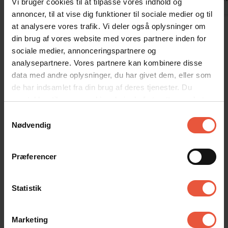
Vi bruger cookies til at tilpasse vores indhold og
Tyskland
kommentar
annoncer, til at vise dig funktioner til sociale medier og til
at analysere vores trafik. Vi deler også oplysninger om
Vis alle omtaler
din brug af vores website med vores partnere inden for
sociale medier, annonceringspartnere og
analysepartnere. Vores partnere kan kombinere disse
Lejeinformation
data med andre oplysninger, du har givet dem, eller som
de har indsamlet fra din brug af deres tjenester. Du
Bureau
samtykker til vores cookies, hvis du fortsætter med at
Feriekompagniet
anvende vores hjemmeside
Samtykkevalg
Nødvendig
Ankomst
Præferencer
Jeres feriehus er klar kl. 15.00 på ankomstdagen.
Læs mere her
Statistik
Afrejse
På afrejsedagen skal huset forlades kl. 10. Ved bestilt
rengøring (fredag/lørdag) skal huset forlades kl 9.00.
Marketing