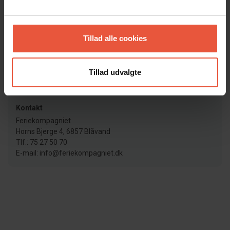
Læs mere her
Nøgleudlevering
Nøgler afhentes som udgangspunkt på vores kontor. Dog
Tillad alle cookies
har vi nogle huse med elektroniske dørlåse, som betjenes
vha. kode. I disse tilfælde kan du spare turen forbi kontoret.
Tillad udvalgte
Lejebetingelser
Læs vores lejebetingelser her
Kontakt
Feriekompagniet
Horns Bjerge 4, 6857 Blåvand
Tlf.: 75 27 50 70
E-mail: info@feriekompagniet.dk