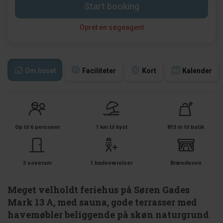
Start booking
Opret en søgeagent
Om huset
Faciliteter
Kort
Kalender
Op til 6 personer
1 km til kyst
813 m til butik
3 soverum
1 badeværelser
Brændeovn
Meget velholdt feriehus på Søren Gades
Mark 13 A, med sauna, gode terrasser med
havemøbler beliggende på skøn naturgrund