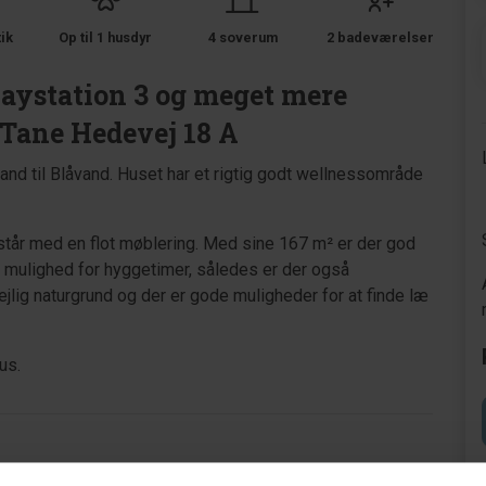
tik
Op til 1 husdyr
4 soverum
2 badeværelser
laystation 3 og meget mere
å Tane Hedevej 18 A
and til Blåvand. Huset har et rigtig godt wellnessområde
tår med en flot møblering. Med sine 167 m² er der god
g mulighed for hyggetimer, således er der også
dejlig naturgrund og der er gode muligheder for at finde læ
us.