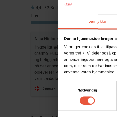
4,4 • 32 Bedømmelser
Hus
Grund
Samtykke
4,1
Nina Nielsen
jul 20
Denne hjemmeside bruger c
Vi bruger cookies til at tilpas
Hyggeligt ældre sommerhus med masser af
vores trafik. Vi deler også o
charme. Huset har alt, hvad man har brug for,
annonceringspartnere og anal
og beliggenheden er rigtig god – tæt på byen
dem, eller som de har indsaml
så det er nemt at handle eller tage på
anvende vores hjemmeside
oplevelser. Vi havde et dejligt ophold og kan
varmt anbefale det til andre.
Samtykkevalg
Danmark
Nødvendig