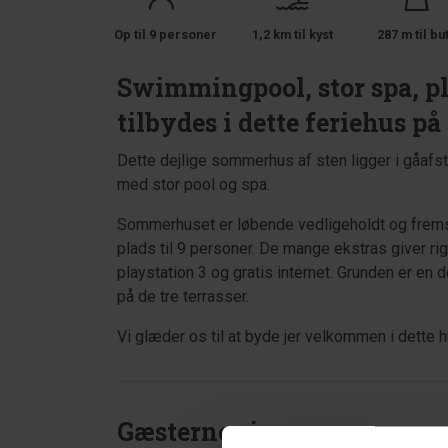
Op til 9 personer
1,2 km til kyst
287 m til bu
Swimmingpool, stor spa, p
tilbydes i dette feriehus p
Dette dejlige sommerhus af sten ligger i gåafst
med stor pool og spa.
Sommerhuset er løbende vedligeholdt og frems
plads til 9 personer. De mange ekstras giver ri
playstation 3 og gratis internet. Grunden er en 
på de tre terrasser.
Vi glæder os til at byde jer velkommen i dette h
Gæsterne siger