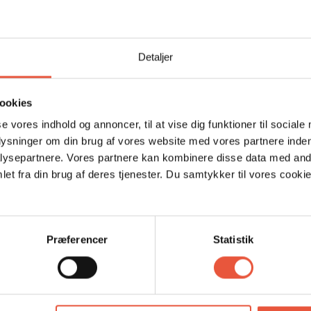
Område
Detaljer
4,4
4,7
26
Mario Achhorner
nov 2025
ookies
se vores indhold og annoncer, til at vise dig funktioner til sociale
Et meget dejligt hus, rummeligt og hyggeligt.
plysninger om din brug af vores website med vores partnere inden
Gardinerne kunne bestemt godt bruge en
ysepartnere. Vores partnere kan kombinere disse data med andr
,
udskiftning; de har set bedre dage, men det
et fra din brug af deres tjenester. Du samtykker til vores cookie
var ikke et problem for os. Et andet forslag
ville være at udskifte bruseforhængene med
permanent installerede brusevægge, så man
ikke behøver at tørre badeværelserne af efter
Præferencer
Statistik
hvert bad.
Tyskland
Oversat via AI -
Vis original kommentar