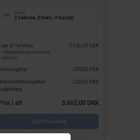
Gæster
2 voksne, 0 børn, 0 husdyr
Leje af feriehus
5.242,00 DKK
- Obligatorisk rejseforsikring
(Inklusiv)
Servicegebyr
200,00 DKK
Administrationsgebyr -
220,00 DKK
miljøtillæg
Pris i alt
5.662,00 DKK
Start booking
Opret en søgeagent