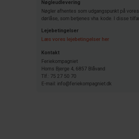
Nøgleudlevering
Nøgler afhentes som udgangspunkt på vores 
dørlåse, som betjenes vha. kode. I disse tilfæ
Lejebetingelser
Læs vores lejebetingelser her
Kontakt
Feriekompagniet
Horns Bjerge 4, 6857 Blåvand
Tlf.: 75 27 50 70
E-mail: info@feriekompagniet.dk