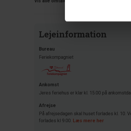
Vis alle omtaler
Lejeinformation
Bureau
Feriekompagniet
Ankomst
Jeres feriehus er klar kl. 15.00 på ankomstd
Afrejse
På afrejsedagen skal huset forlades kl. 10. V
forlades kl 9.00.
Læs mere her