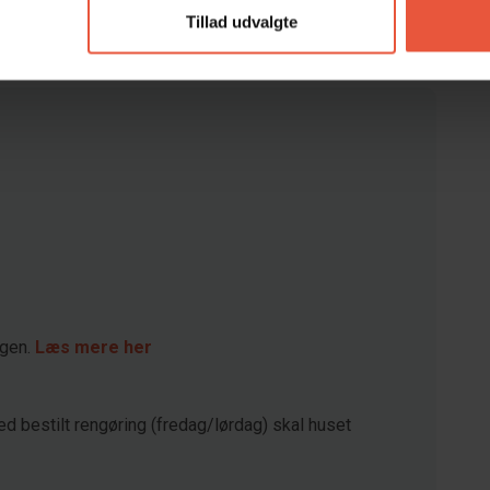
Tillad udvalgte
agen.
Læs mere her
ed bestilt rengøring (fredag/lørdag) skal huset