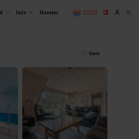
ud
Info
Husejer
Gem