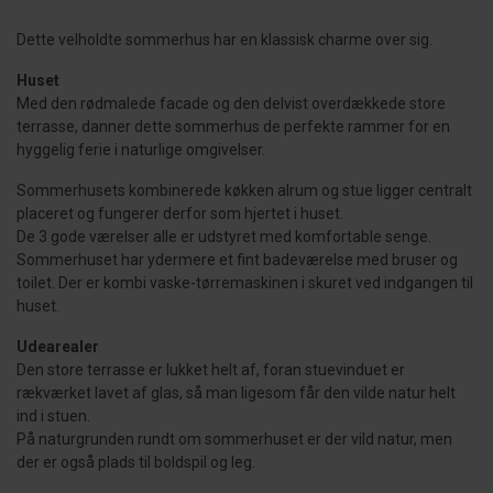
Dette velholdte sommerhus har en klassisk charme over sig.
Huset
Med den rødmalede facade og den delvist overdækkede store
terrasse, danner dette sommerhus de perfekte rammer for en
hyggelig ferie i naturlige omgivelser.
Sommerhusets kombinerede køkken alrum og stue ligger centralt
placeret og fungerer derfor som hjertet i huset.
De 3 gode værelser alle er udstyret med komfortable senge.
Sommerhuset har ydermere et fint badeværelse med bruser og
toilet. Der er kombi vaske-tørremaskinen i skuret ved indgangen til
huset.
Udearealer
Den store terrasse er lukket helt af, foran stuevinduet er
rækværket lavet af glas, så man ligesom får den vilde natur helt
ind i stuen.
På naturgrunden rundt om sommerhuset er der vild natur, men
der er også plads til boldspil og leg.