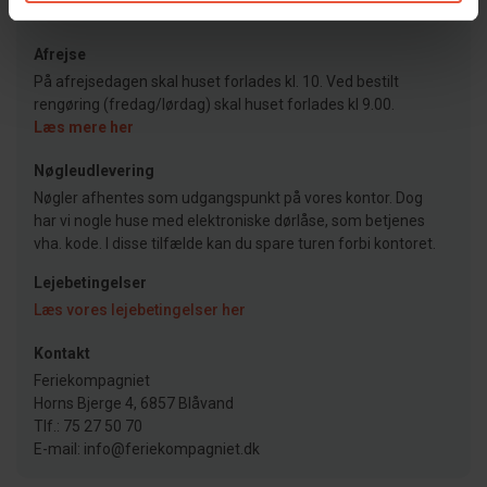
Læs mere her
Afrejse
På afrejsedagen skal huset forlades kl. 10. Ved bestilt
rengøring (fredag/lørdag) skal huset forlades kl 9.00.
Læs mere her
Nøgleudlevering
Nøgler afhentes som udgangspunkt på vores kontor. Dog
har vi nogle huse med elektroniske dørlåse, som betjenes
vha. kode. I disse tilfælde kan du spare turen forbi kontoret.
Lejebetingelser
Læs vores lejebetingelser her
Kontakt
Feriekompagniet
Horns Bjerge 4, 6857 Blåvand
Tlf.: 75 27 50 70
E-mail: info@feriekompagniet.dk