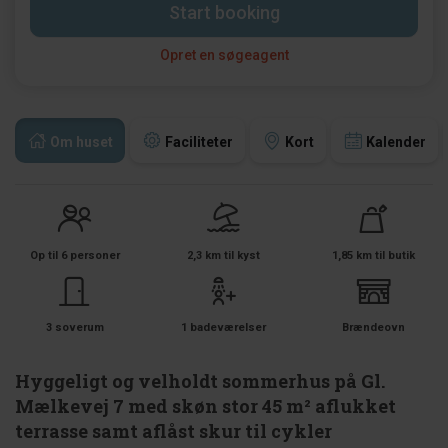
Start booking
Opret en søgeagent
Om huset
Faciliteter
Kort
Kalender
Op til 6 personer
2,3 km til kyst
1,85 km til butik
3 soverum
1 badeværelser
Brændeovn
Hyggeligt og velholdt sommerhus på Gl.
Mælkevej 7 med skøn stor 45 m² aflukket
terrasse samt aflåst skur til cykler