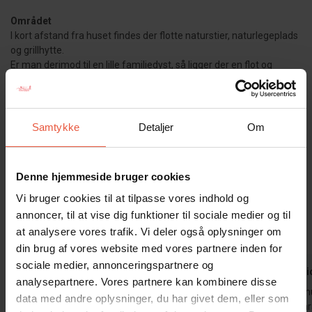
Området
I kort afstand fra huset findes der flotte naturstier, naturlegeplads
og grillhytte.
Er man derimod til en lille familiedyst, så ligger der en flot og
underholdende minigolfbane kun få 100 meter fra sommerhuset.
Samtykke
Detaljer
Om
Sommerhuset er røgfrit og ungdomsgrupper er ikke tilladt.
Gæsterne siger
Denne hjemmeside bruger cookies
4,7 • 20 Bedømmelser
Vi bruger cookies til at tilpasse vores indhold og
annoncer, til at vise dig funktioner til sociale medier og til
Hus
Grund
Område
4,5
4,9
4,7
at analysere vores trafik. Vi deler også oplysninger om
din brug af vores website med vores partnere inden for
sociale medier, annonceringspartnere og
Klaus Wittlich
jun 2026
Klaus Wittli
analysepartnere. Vores partnere kan kombinere disse
Dette hus er ideelt for min kone og mig til
Huset er smu
data med andre oplysninger, du har givet dem, eller som
virkelig at slappe af. Der er mulighed for
et roligt omr