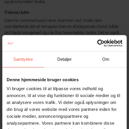
og tørretumbler findes.
Udeområdet
Udenfor sommerhuset varer charmen ved. Under den
overdækkede del af terrassen kan en afslappende stund i både
det bløde loungesæt og i de fine havemøbler nydes. Det er også
muligt at lave en skøn grillaften, som frit kan vare hele aftenen på
en sommerdag, uden at duggens fald vil genere. På terrassen
findes også indbydende solstole samt en helt unik sauna. Denne
sauna ligger perfekt placeret i forhold til terrassen og den skønne
Samtykke
Detaljer
Om
omkringliggende natur. Inde fra saunaen kan naturen nemlig
nydes gennem det store glasparti, som fylder hele endevæggen.
En helt enestående oplevelse for det saunaglade folk.
Denne hjemmeside bruger cookies
Sommerhuset er røgfrit, og ungdomsgrupper er ikke tilladt.
Vi bruger cookies til at tilpasse vores indhold og
annoncer, til at vise dig funktioner til sociale medier og til
Gæsterne siger
at analysere vores trafik. Vi deler også oplysninger om
din brug af vores website med vores partnere inden for
4,7 • 32 Bedømmelser
sociale medier, annonceringspartnere og
Hus
Grund
Område
analysepartnere. Vores partnere kan kombinere disse
4,5
4,7
4,8