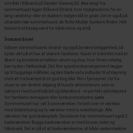
område i Blåvand på Sønder-Vasevej 82. Ikke langt fra
sommerhuset ligger Blåvand Strand, hvor mulighederne for en
lang vandretur eller en dukkert i bølgen blå er gode. Det er også på
stranden nær sommerhuset, de flotte Muldyr-bunkers findes. Helt
bestemt et besøg værd for både store og små.
Sommerhuset
Udover sommerhusets strand- og også bynære beliggenhed, så
byder det på et hav af skønne faciliteter. Huset er indrettet med et
åbent og kombineret køkken-alrum og stue, hvor ferien virkelig
kan nydes i fællesskab. Det fine spisebordsarrangement lægger
op til hyggelige måltider, og den bløde sofa indbyder til afslapning
med alt fra brætspil til en god bog eller film i fjernsynet. Ud fra
stuen er der direkte adgang til husets aktivitetsrum, som er
udstyret med bordfodbold og billardbord - et perfekt opholdssted
for familiens teenagere eller konkurrencelystne sjæle.
Sommerhuset har i alt 3 soveværelser, fordelt over et værelse
med dobbeltseng og to værelser med to enkeltsenge. Alle
værelser har god skabsplads. Derudover har sommerhuset også 2
badeværelser. Begge badeværelser er med bruser, toilet og
håndvask. Det er på et af badeværelserne, at både vaskemaskine