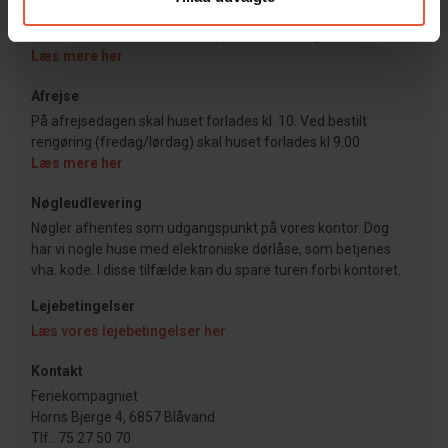
Ankomst
Jeres feriehus er klar kl. 15.00 på ankomstdagen.
Læs mere her
Afrejse
På afrejsedagen skal huset forlades kl. 10. Ved bestilt
rengøring (fredag/lørdag) skal huset forlades kl 9.00.
Læs mere her
Nøgleudlevering
Nøgler afhentes som udgangspunkt på vores kontor. Dog
har vi nogle huse med elektroniske dørlåse, som betjenes
vha. kode. I disse tilfælde kan du spare turen forbi kontoret.
Lejebetingelser
Læs vores lejebetingelser her
Kontakt
Feriekompagniet
Horns Bjerge 4, 6857 Blåvand
Tlf.: 75 27 50 70