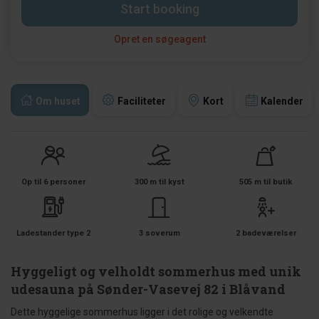
Start booking
Opret en søgeagent
Om huset
Faciliteter
Kort
Kalender
Op til 6 personer
300 m til kyst
505 m til butik
Ladestander type 2
3 soverum
2 badeværelser
Hyggeligt og velholdt sommerhus med unik
udesauna på Sønder-Vasevej 82 i Blåvand
Dette hyggelige sommerhus ligger i det rolige og velkendte