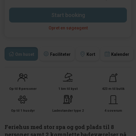
Start booking
Opret en søgeagent
Om huset
Faciliteter
Kort
Kalender
Op til 8 personer
1 km til kyst
423 m til butik
Op til 1 husdyr
Ladestander type 2
4 soverum
Feriehus med stor spa og god plads til 8
personer samt 2 komplette badeværelser på