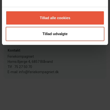
Nøgleudlevering
Nøgler afhentes som udgangspunkt på vores kontor. Dog
Tillad alle cookies
har vi nogle huse med elektroniske dørlåse, som betjenes
vha. kode. I disse tilfælde kan du spare turen forbi kontoret.
Tillad udvalgte
Lejebetingelser
Læs vores lejebetingelser her
Kontakt
Feriekompagniet
Horns Bjerge 4, 6857 Blåvand
Tlf.: 75 27 50 70
E-mail: info@feriekompagniet.dk