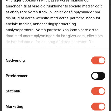
Vi bruger cookies til at tilpasse vores indhold og
Tyskland
kommentar
annoncer, til at vise dig funktioner til sociale medier og til
at analysere vores trafik. Vi deler også oplysninger om
Vis alle omtaler
din brug af vores website med vores partnere inden for
sociale medier, annonceringspartnere og
analysepartnere. Vores partnere kan kombinere disse
Lejeinformation
data med andre oplysninger, du har givet dem, eller som
de har indsamlet fra din brug af deres tjenester. Du
Bureau
samtykker til vores cookies, hvis du fortsætter med at
Feriekompagniet
anvende vores hjemmeside
Samtykkevalg
Nødvendig
Ankomst
Præferencer
Jeres feriehus er klar kl. 15.00 på ankomstdagen.
Læs mere her
Statistik
Afrejse
På afrejsedagen skal huset forlades kl. 10. Ved bestilt
rengøring (fredag/lørdag) skal huset forlades kl 9.00.
Marketing
Læs mere her