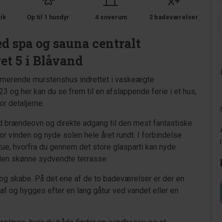
tik
Op til 1 husdyr
4 soverum
2 badeværelser
 spa og sauna centralt
t 5 i Blåvand
armerende murstenshus indrettet i vaskeægte
 og her kan du se frem til en afslappende ferie i et hus,
for detaljerne.
d brændeovn og direkte adgang til den mest fantastiske
r vinden og nyde solen hele året rundt. I forbindelse
tue, hvorfra du gennem det store glasparti kan nyde
 den skønne sydvendte terrasse.
og skabe. På det ene af de to badeværelser er der en
f og hygges efter en lang gåtur ved vandet eller en