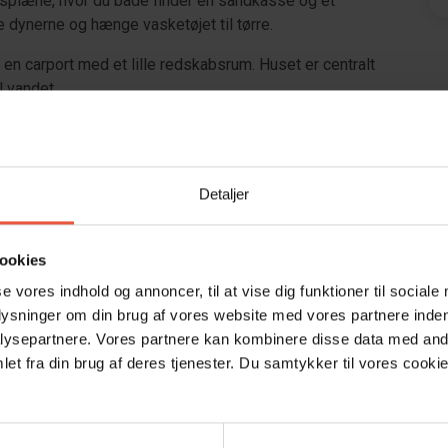
æsplæne, hvor du både finder en sandkasse og et
te dynerne og hænge vasketøjet til tørre.
 en carport med et lille redskabsrum. Huset er centralt
l vandet.
ode tilbud i Blåvand og omegn. Langs hele hovedgaden
Blåvand. Her ligger både tøjbutikker, spændende butikker
stnere, gallerier og spisesteder. Desuden finder du flere
Detaljer
 en slagter.
ookies
adt
se vores indhold og annoncer, til at vise dig funktioner til sociale
plysninger om din brug af vores website med vores partnere inden
ysepartnere. Vores partnere kan kombinere disse data med andr
et fra din brug af deres tjenester. Du samtykker til vores cookie