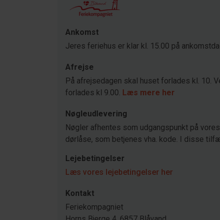
Ankomst
Jeres feriehus er klar kl. 15.00 på ankomstd
Afrejse
På afrejsedagen skal huset forlades kl. 10. V
forlades kl 9.00.
Læs mere her
Nøgleudlevering
Nøgler afhentes som udgangspunkt på vores 
dørlåse, som betjenes vha. kode. I disse tilfæ
Lejebetingelser
Læs vores lejebetingelser her
Kontakt
Feriekompagniet
Horns Bjerge 4, 6857 Blåvand