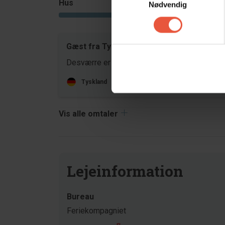
Hus
Grund
Nødvendig
4,7
Gæst fra Tyskland
jun 20
Desværre er der kun 4 tyske tv-kanaler.
Tyskland
Oversat via AI -
Vis original komment
Vis alle omtaler
Lejeinformation
Bureau
Feriekompagniet