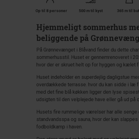
Op til 8 personer
500 m til kyst
365 m til bu
Hjemmeligt sommerhus med
beliggende på Grønnevænge
På Grønnevænget i Blåvand finder du dette ch
sommerhusstil. Huset er gennemrenoveret i 2023
hvor der er skruet helt op for hyggen og kælet 
Huset indeholder en superdejlig dagligstue me
overdækkede terrasse. hvor du kan sidde i læ fo
med det fine blå køkken ligger den lyse spises
udsigten til den velplejede have eller gå ud på
Husets fire rummelige værelser har alle senge 
standvandsspa og sauna, hvor der kan slappes a
fodboldkamp i haven.