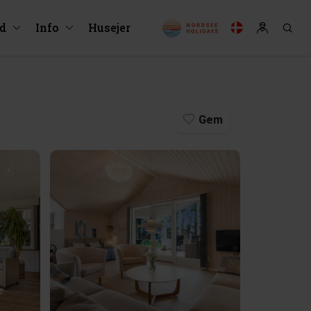
ud
Info
Husejer
Gem