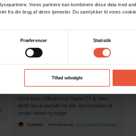
ysepartnere. Vores partnere kan kombinere disse data med andr
kke tilladt.
et fra din brug af deres tjenester. Du samtykker til vores cookie
Præferencer
Statistik
Område
4,7
4,6
Tillad udvalgte
26
Marita Schipper
jun 2026
Vi har boet i Blåvand og Vejers i 15 år. Men
dette hus er perfekt for alle. Det udstråler så
ar
meget varme og hygge.
Tyskland
Oversat via AI -
Vis original kommentar