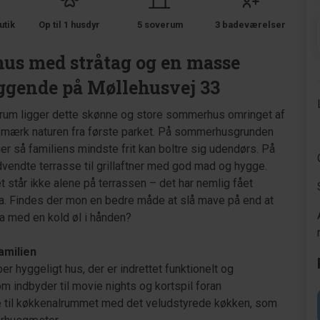
utik
Op til 1 husdyr
5 soverum
3 badeværelser
lhus med stråtag og en masse
ggende på Møllehusvej 33
ntrum ligger dette skønne og store sommerhus omringet af
g mærk naturen fra første parket. På sommerhusgrunden
 så familiens mindste frit kan boltre sig udendørs. På
vendte terrasse til grillaftner med god mad og hygge.
t står ikke alene på terrassen – det har nemlig fået
a. Findes der mon en bedre måde at slå mave på end at
a med en kold øl i hånden?
amilien
r hyggeligt hus, der er indrettet funktionelt og
m indbyder til movie nights og kortspil foran
se til køkkenalrummet med det veludstyrede køkken, som