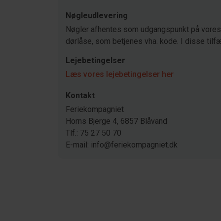
Nøgleudlevering
Nøgler afhentes som udgangspunkt på vores 
dørlåse, som betjenes vha. kode. I disse tilfæ
Lejebetingelser
Læs vores lejebetingelser her
Kontakt
Feriekompagniet
Horns Bjerge 4, 6857 Blåvand
Tlf.: 75 27 50 70
E-mail: info@feriekompagniet.dk