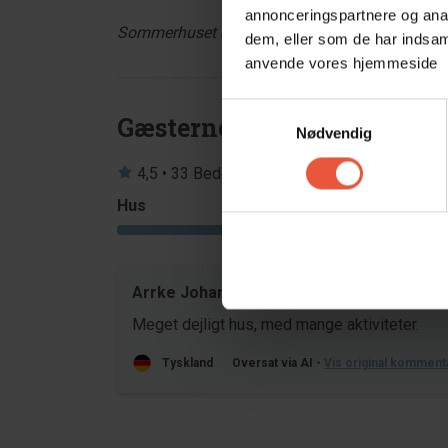
annonceringspartnere og anal
Sommerhuset er røgfrit, og ungdomsgrupper er i
dem, eller som de har indsaml
anvende vores hjemmeside
Samtykkevalg
Gæsterne siger
Nødvendig
4,5 • 33 Bedømmelser
Hus
Grund
4,1
Arrke Johannson
jun 20
Meget dejligt hus, med mange aktiviteter.
Tyskland
Oversat via AI -
Vis original komment