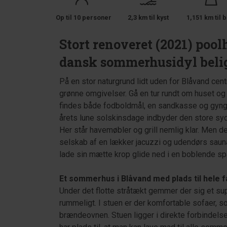
Op til 10 personer
2,3 km til kyst
1,151 km til b
Stort renoveret (2021) poo
dansk sommerhusidyl beli
På en stor naturgrund lidt uden for Blåvand ce
grønne omgivelser. Gå en tur rundt om huset o
findes både fodboldmål, en sandkasse og gynger
årets lune solskinsdage indbyder den store syd
Her står havemøbler og grill nemlig klar. Men de
selskab af en lækker jacuzzi og udendørs saun
lade sin mætte krop glide ned i en boblende sp
Et sommerhus i Blåvand med plads til hele f
Under det flotte stråtækt gemmer der sig et supe
rummeligt. I stuen er der komfortable sofaer, so
brændeovnen. Stuen ligger i direkte forbindel