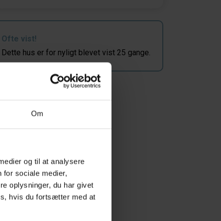
Ofte vist!
Dette hus er for nyligt blevet vist 25 gange.
Om
 medier og til at analysere
 for sociale medier,
e oplysninger, du har givet
s, hvis du fortsætter med at