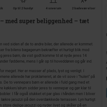
tik
Op til 2 husdyr
4 soverum
2 badeværelser
) – med super beliggenhed – tæt
len ved siden af de to andre biler, der allerede er kommet.
ker fra bilens bagagerum bekræfter et hurtigt blik mod
og jeres børn, da vist godt komme til at nyde jeres 14
nder fødderne, mens I går op til hoveddøren og går ind.
r meget. Her er masser af plads, lyst og venligt. I
ørnene allerede har proklameret, at de vil sove i ”hulen” på
s. De to vennepars børn er allerede i fuld gang med et
ore køkken/alrum sidder jeres to vennepar og gør klar til
bobler. I får også stukket et par glas i hånden men I bliver
e lækre jacuzzi på den overdækkede terrassen. Lyn hurtigt
en store dejlige jacuzzi og nyder livet og skåler på en