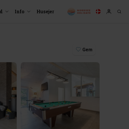
ud
Info
Husejer
Gem