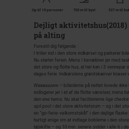
Op til 10 personer
750 m til kyst
527 m til bu
Dejligt aktivitetshus(2018
på alting
Forestil dig følgende :
I triller ind i den store indkørsel og parkerer bi
Nu starter ferien. Mens I bevæbner jer med tas
det store og flotte hus, at her kan i 3 vennepar 
dages ferie. Indkørslens granitskærver knaser u
Waaauuuww – billederne på nettet lovede ikke fo
indlogerer jer i et af de flotte værelser, mens b
den ene hems. Nu skal faciliteterne lige checke
spil pool i det store aktivitetsrum – og i det st
en ”go-ferie-velkomstskål” i den dejlige flaske 
hurtigt enige om at indtage boblerne i den stor
tøjskifte – og 10 min. senere sidder i alle 6 i d