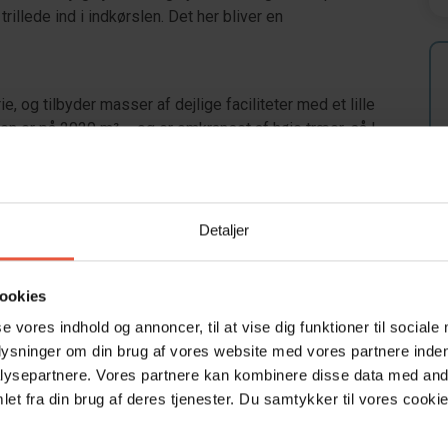
trillede ind i indkørslen. Det her bliver en
e, og tilbyder masser af dejlige faciliteter med et lille
en er på 2020 m² – og er omkranset af høje træer, så I
en store overdækkede terrasse, hvor der også er
 aftenen og nyde ferien.
Der er ca. 500 meter til Hvidbjerg Strand og ca. 500 meter
Detaljer
z-museet. Sammenholdes husets beliggenhed med de
komme i tanker om mere man kunne ønske sig – det skulle
ookies
se vores indhold og annoncer, til at vise dig funktioner til sociale
dgang.
plysninger om din brug af vores website med vores partnere inden
ysepartnere. Vores partnere kan kombinere disse data med andr
et fra din brug af deres tjenester. Du samtykker til vores cookie