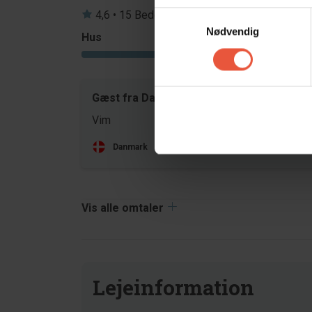
4,6 • 15 Bedømmelser
Samtykkevalg
Nødvendig
Hus
Grund
4,6
Gæst fra Danmark
feb 20
Vim
Danmark
Vis alle omtaler
Lejeinformation