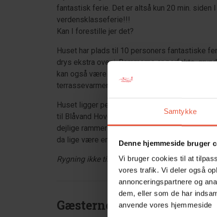
fantastisk ferie. Det er altså kun 20 min. siden I 
verdensklasseferie!!!
Kan I forestille jer det?
Huset har plads til 10 personers fantastiske feri
drys ekstra oveni. Rammerne er perfekte, grund
kan også være sikre på en ugeneret ferie. På d
terrassevarmer, vil I kunne sidde til langt ud på
Huset ligger perfekt i forhold til by og strand. 
Samtykke
til Blåvand Hovedgade og ca. 2 km. til Tirpit
dejlige rammer og faciliteter er der svært at 
da lige være en uge ekstra i det dejlige hus.
Denne hjemmeside bruger c
Vi bruger cookies til at tilpas
Rygning ikke tilladt. Ungdomsgrupper ingen a
vores trafik. Vi deler også o
annonceringspartnere og anal
dem, eller som de har indsaml
Gæsterne siger
anvende vores hjemmeside