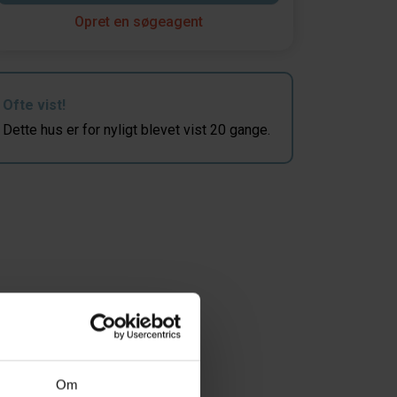
Opret en søgeagent
Ofte vist!
Dette hus er for nyligt blevet vist 20 gange.
Om