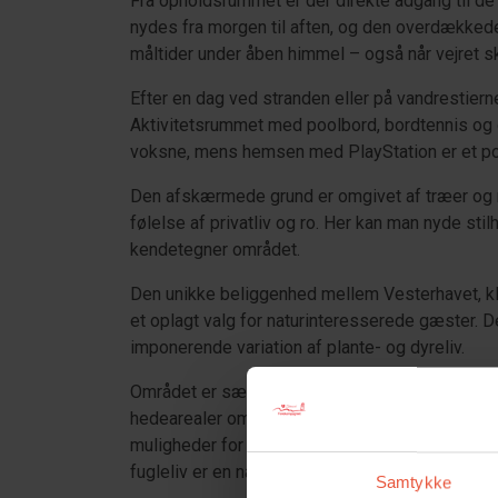
Fra opholdsrummet er der direkte adgang til de
nydes fra morgen til aften, og den overdækkede
måltider under åben himmel – også når vejret sk
Efter en dag ved stranden eller på vandrestier
Aktivitetsrummet med poolbord, bordtennis og d
voksne, mens hemsen med PlayStation er et pop
Den afskærmede grund er omgivet af træer og
følelse af privatliv og ro. Her kan man nyde s
kendetegner området.
Den unikke beliggenhed mellem Vesterhavet, kli
et oplagt valg for naturinteresserede gæster. 
imponerende variation af plante- og dyreliv.
Området er særligt kendt for sin store bestand
hedearealer omkring Kallesmærsk Hede. I de ti
muligheder for at opleve de imponerende dyr i d
fugleliv er en naturlig del af områdets særlige k
Samtykke