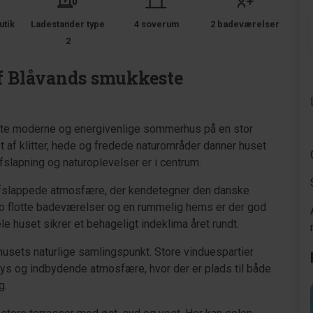
utik
Ladestander type
4 soverum
2 badeværelser
2
af Blåvands smukkeste
dette moderne og energivenlige sommerhus på en stor
t af klitter, hede og fredede naturområder danner huset
fslapning og naturoplevelser er i centrum.
fslappede atmosfære, der kendetegner den danske
to flotte badeværelser og en rummelig hems er der god
le huset sikrer et behageligt indeklima året rundt.
usets naturlige samlingspunkt. Store vinduespartier
 lys og indbydende atmosfære, hvor der er plads til både
g.