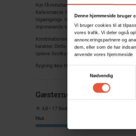
Kun få minutters gang fra huset ligger det pri
Kallesmærsk Hede, Hvidbjerg Strand og de sto
Denne hjemmeside bruger c
tilgængelige. Her finder I kilometerlange vand
Vi bruger cookies til at tilpas
imponerende kystlandskaber.
vores trafik. Vi deler også o
Kombinationen af uspoleret natur, åbne vidder, f
annonceringspartnere og anal
karakter. Dette sommerhus er mere end blot en f
dem, eller som de har indsaml
opleve Vestkystens natur og charme i komfort
anvende vores hjemmeside
Rygning ikke tilladt. Ungdomsgrupper INGEN 
Samtykkevalg
Nødvendig
Gæsterne siger
4,8 • 17 Bedømmelser
Hus
Grund
4,7