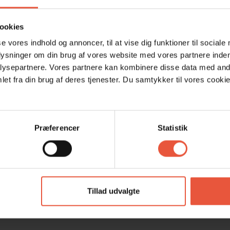
sbelønnede Tirpitz Museum. Derudover er både
re fredede naturområder mellem Blåvand og Ho let
ookies
re- og cykelruter gennem nogle af Danmarks mest
se vores indhold og annoncer, til at vise dig funktioner til sociale
plysninger om din brug af vores website med vores partnere inden
risk havluft og enestående ro giver stedet en helt særlig
ysepartnere. Vores partnere kan kombinere disse data med andr
eriebolig – det er et fristed for dem, der ønsker at
et fra din brug af deres tjenester. Du samtykker til vores cookie
able og stemningsfulde rammer.
ADGANG
Præferencer
Statistik
Tillad udvalgte
Område
4,9
4,7