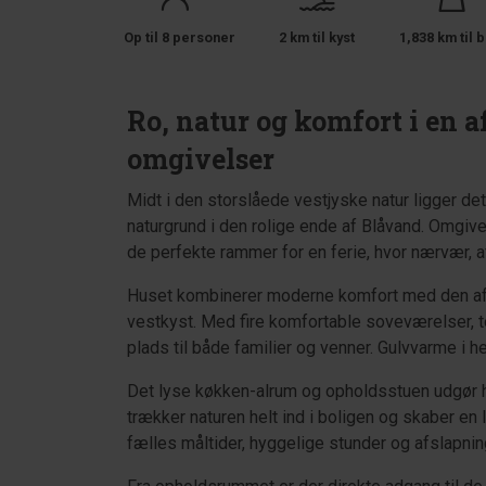
Op til 8 personer
2 km til kyst
1,838 km til b
Ro, natur og komfort i en 
omgivelser
Midt i den storslåede vestjyske natur ligger 
naturgrund i den rolige ende af Blåvand. Omgive
de perfekte rammer for en ferie, hvor nærvær, a
Huset kombinerer moderne komfort med den a
vestkyst. Med fire komfortable soveværelser, 
plads til både familier og venner. Gulvvarme i he
Det lyse køkken-alrum og opholdsstuen udgør h
trækker naturen helt ind i boligen og skaber en
fælles måltider, hyggelige stunder og afslapnin