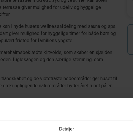
 store terrasser mod øst, syd og vest. Her kan solen
 terrasse giver mulighed for udeliv og hyggelige
ifter.
ne kan I nyde husets wellnessafdeling med sauna og spa.
art giver mulighed for hyggelige timer for både børn og
ulært fristed for familiens yngste.
 marehalmsbeklædte klitvolde, som skaber en sjælden
tilheden, fuglesangen og den særlige stemning, som
tlandskabet og de vidtstrakte hedeområder gør huset til
De omkringliggende naturområder byder året rundt på en
 af kronvildt, som ofte kan opleves på de åbne
dlige morgen- og sene aftentimer er der gode
eres naturlige omgivelser. Også rådyr, harer og et rigt
arakter.
Detaljer