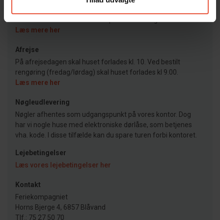
Ankomst
Jeres feriehus er klar kl. 15.00 på ankomstdagen.
Læs mere her
Afrejse
På afrejsedagen skal huset forlades kl. 10. Ved bestilt
rengøring (fredag/lørdag) skal huset forlades kl 9.00.
Læs mere her
Nøgleudlevering
Nøgler afhentes som udgangspunkt på vores kontor. Dog
har vi nogle huse med elektroniske dørlåse, som betjenes
vha. kode. I disse tilfælde kan du spare turen forbi kontoret.
Lejebetingelser
Læs vores lejebetingelser her
Kontakt
Feriekompagniet
Horns Bjerge 4, 6857 Blåvand
Tlf.: 75 27 50 70