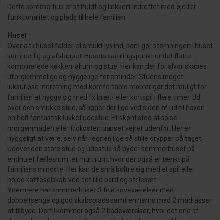
Dette sommerhus er stilfuldt og lækkert indrettet med øje for
funktionalitet og plads til hele familien.
Huset
Over alt i huset falder et smukt lys ind, som gør stemningen i huset
sommerlig og afslappet. Husets samlingspunkt er det flotte
kombinerede køkken-alrum og stue. Her kan der for alvor skabes
uforglemmelige og hyggelige ferieminder. Stuens meget
luksuriøse indretning med komfortable møbler gør det muligt for
familien at hygge sig med fx bræt- eller kortspil i flere timer. Ud
over den smukke stue, så ligger der lige ved siden af ud til haven
en helt fantastisk lukket udestue. Et skønt sted at spise
morgenmaden eller frokosten uanset vejret udenfor. Her er
hyggeligt at være, selv når regnen lige så stille drypper på taget.
Udover den store stue og udestue så byder sommerhuset på
endnu et fællesrum, et multirum, hvor der også er tænkt på
familiens mindste. Her kan de små boltre sig med et spil eller
holde kaffeselskab ved det lille bord og stolesæt.
Ydermere har sommerhuset 3 fine soveværelser med
dobbeltsenge og god skabsplads samt en hems med 2 madrasser
at tilbyde. Dertil kommer også 2 badeværelser, hvor det ene af