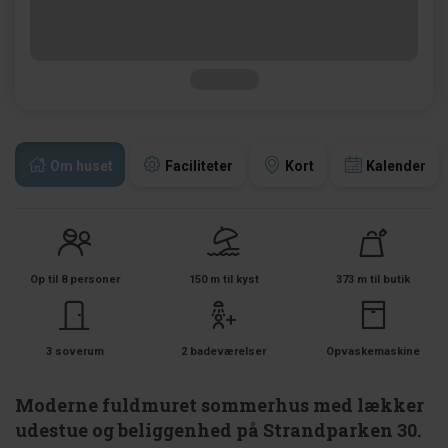
Om huset
Faciliteter
Kort
Kalender
Op til 8 personer
150 m til kyst
373 m til butik
3 soverum
2 badeværelser
Opvaskemaskine
Moderne fuldmuret sommerhus med lækker
udestue og beliggenhed på Strandparken 30.