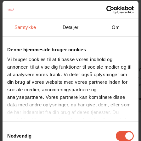
Huset er røgfrit og ungdomsgrupper er ikke tilladt.
Gæsterne siger
Samtykke
Detaljer
Om
4,9 • 26 Bedømmelser
Hus
Grund
Område
Denne hjemmeside bruger cookies
4,9
4,9
4,9
Vi bruger cookies til at tilpasse vores indhold og
annoncer, til at vise dig funktioner til sociale medier og til
Ann-Kathrin Makoschey
aug 2026
Gæst fra T
at analysere vores trafik. Vi deler også oplysninger om
Et meget pænt, velholdt og roligt feriehus væk
Vi havde en 
din brug af vores website med vores partnere inden for
fra turistområderne i Ho. I selve Ho er der et
Skaubjergvej
sociale medier, annonceringspartnere og
lille minimarked med de nødvendige varer.
analysepartnere. Vores partnere kan kombinere disse
Ellers kan du nå Blåvand i bil på 10 minutter
Tysklan
data med andre oplysninger, du har givet dem, eller som
eller Varde på 20 minutter for at handle.
de har indsamlet fra din brug af deres tjenester. Du
Oversat via AI -
Vis original
Tyskland
samtykker til vores cookies, hvis du fortsætter med at
kommentar
anvende vores hjemmeside
Samtykkevalg
Nødvendig
Vis alle omtaler