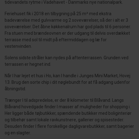
tidevandets rytme i Vadehavet - Danmarks nye nationalpark.
Feriehuset fik i 2018 en tilbygning på 25 m² med ekstra
badeværelse med gulvvarme og 2 soveværelser, så der i alt er 3
soveværelser. Det åbne køkkenalrum har god plads til 6 personer.
Fra stuen med brændeovnen er der udgang til delvis overdækket
terrasse med sol til midt på eftermiddagen og læ for
vestenvinden.
Solens sidste stråler kan nydes på aftenterrassen. Grunden ved
terrassen er hegnet ind.
Når I har lejet et hus i Ho, kan I handle i Junges Mini Market, Hovej
13. Brug den sorte chip i dit nøglebundt for at få adgang udenfor
åbningstid.
Trænger I til adspredelse, er der 8 kilometer til Blåvand. Langs
Blåvand hovedgade finder I masser af muligheder for shopping i.
Her ligger både tøjbutikker, spændende butikker med boliginteriør
og tilbehør samt lokale ravkunstnere, gallerier og spisesteder.
Desuden finder I flere forskellige dagligvarebutikker, samt bagerier
og en slagter.