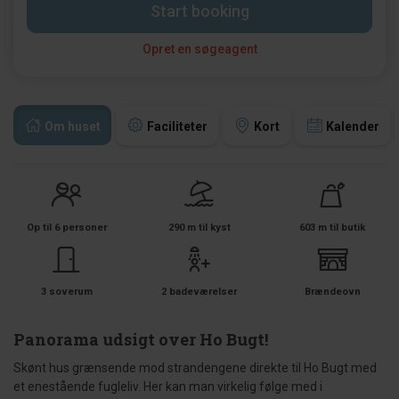
Start booking
Opret en søgeagent
Om huset
Faciliteter
Kort
Kalender
Op til 6 personer
290 m til kyst
603 m til butik
3 soverum
2 badeværelser
Brændeovn
Panorama udsigt over Ho Bugt!
Skønt hus grænsende mod strandengene direkte til Ho Bugt med
et enestående fugleliv. Her kan man virkelig følge med i