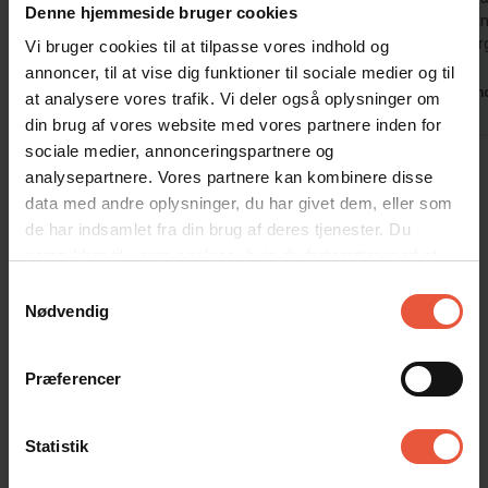
Denne hjemmeside bruger cookies
koldere mån
Oversat via AI -
Vis original
meget ener
Vi bruger cookies til at tilpasse vores indhold og
Tyskland
kommentar
annoncer, til at vise dig funktioner til sociale medier og til
Tysklan
at analysere vores trafik. Vi deler også oplysninger om
din brug af vores website med vores partnere inden for
sociale medier, annonceringspartnere og
Vis alle omtaler
analysepartnere. Vores partnere kan kombinere disse
data med andre oplysninger, du har givet dem, eller som
de har indsamlet fra din brug af deres tjenester. Du
Lejeinformation
samtykker til vores cookies, hvis du fortsætter med at
anvende vores hjemmeside
Bureau
Samtykkevalg
Nødvendig
Feriekompagniet
Præferencer
Ankomst
Jeres feriehus er klar kl. 15.00 på ankomstdagen.
Statistik
Læs mere her