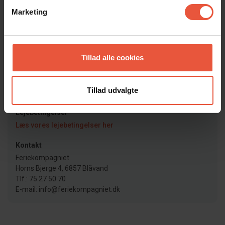
Afrejse
Marketing
På afrejsedagen skal huset forlades kl. 10. Ved bestilt
rengøring (fredag/lørdag) skal huset forlades kl 9.00.
Læs mere her
Tillad alle cookies
Nøgleudlevering
Nøgler afhentes som udgangspunkt på vores kontor. Dog
har vi nogle huse med elektroniske dørlåse, som betjenes
Tillad udvalgte
vha. kode. I disse tilfælde kan du spare turen forbi kontoret.
Lejebetingelser
Læs vores lejebetingelser her
Kontakt
Feriekompagniet
Horns Bjerge 4, 6857 Blåvand
Tlf.: 75 27 50 70
E-mail: info@feriekompagniet.dk