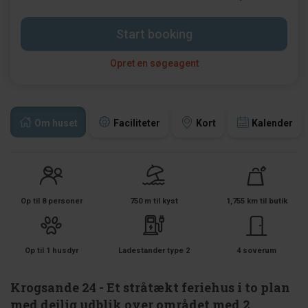
Start booking
Opret en søgeagent
Om huset
Faciliteter
Kort
Kalender
Op til 8 personer
750 m til kyst
1,755 km til butik
Op til 1 husdyr
Ladestander type 2
4 soverum
Krogsande 24 - Et stråtækt feriehus i to plan
med dejlig udblik over området med 2