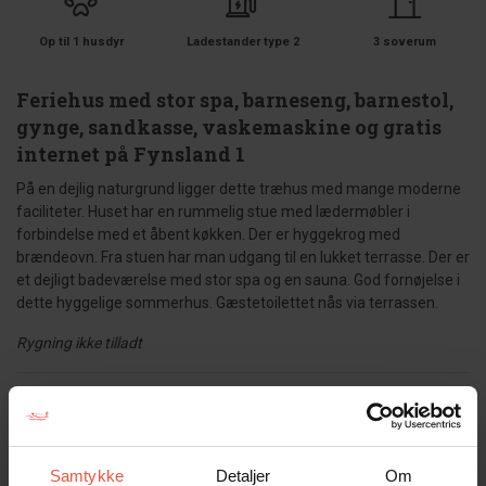
Op til 1 husdyr
Ladestander type 2
3 soverum
Feriehus med stor spa, barneseng, barnestol,
gynge, sandkasse, vaskemaskine og gratis
internet på Fynsland 1
På en dejlig naturgrund ligger dette træhus med mange moderne
faciliteter. Huset har en rummelig stue med lædermøbler i
forbindelse med et åbent køkken. Der er hyggekrog med
brændeovn. Fra stuen har man udgang til en lukket terrasse. Der er
et dejligt badeværelse med stor spa og en sauna. God fornøjelse i
dette hyggelige sommerhus. Gæstetoilettet nås via terrassen.
Rygning ikke tilladt
Gæsterne siger
4,5 • 21 Bedømmelser
Hus
Grund
Område
Samtykke
Detaljer
Om