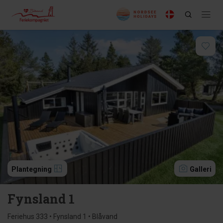
Plantegning
Galleri
Fynsland 1
Feriehus 333 • Fynsland 1 • Blåvand