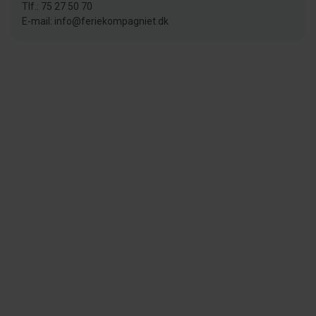
Tlf.: 75 27 50 70
E-mail: info@feriekompagniet.dk