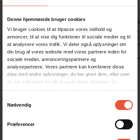
4,5
4,6
4,6
Denne hjemmeside bruger cookies
Gæst fra Tyskland
maj 2026
Gæst fra T
Vi bruger cookies til at tilpasse vores indhold og
Fantastisk hus med fremragende faciliteter,
Vi havde en d
annoncer, til at vise dig funktioner til sociale medier og til
meget ryddelig, rummelig terrasse og mere
virkelig god
at analysere vores trafik. Vi deler også oplysninger om
end 3 tyske tv-kanaler.
Pris/ydelses
din brug af vores website med vores partnere inden for
Oversat via AI -
Vis original
Tyskland
Tysklan
sociale medier, annonceringspartnere og
kommentar
analysepartnere. Vores partnere kan kombinere disse
data med andre oplysninger, du har givet dem, eller som
Vis alle omtaler
de har indsamlet fra din brug af deres tjenester. Du
samtykker til vores cookies, hvis du fortsætter med at
anvende vores hjemmeside
Samtykkevalg
Lejeinformation
Nødvendig
Bureau
Feriekompagniet
Præferencer