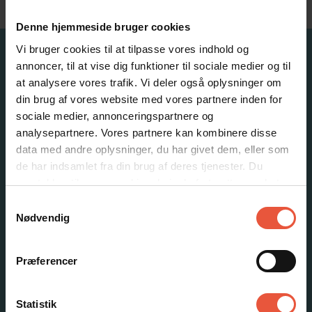
Om os
Denne hjemmeside bruger cookies
Vi bruger cookies til at tilpasse vores indhold og
annoncer, til at vise dig funktioner til sociale medier og til
Feriekompagniet
at analysere vores trafik. Vi deler også oplysninger om
din brug af vores website med vores partnere inden for
Horns Bjerge 4
DK-6857 Blåvand
sociale medier, annonceringspartnere og
CVR: 25871502
analysepartnere. Vores partnere kan kombinere disse
info@feriekompagniet.dk
data med andre oplysninger, du har givet dem, eller som
75 27 50 70
de har indsamlet fra din brug af deres tjenester. Du
samtykker til vores cookies, hvis du fortsætter med at
Se vores Facebook
anvende vores hjemmeside
Samtykkevalg
Se vores Instagram
Nødvendig
Præferencer
Søg sommerhuse
Statistik
Luksushuse