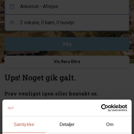
Vis flere filtre
Ups! Noget gik galt.
Prøv venligst igen eller kontakt os.
Fejl 404
Prøv en ny søgning eller et af disse links, for at komme videre:
Forsiden
Samtykke
Detaljer
Om
Sommerhuse