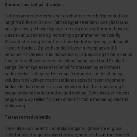
Sommerhus tæt på stranden.
Dette skønne sommerhus har en charmerende beliggenhed ikke
langt fra Blåvand Strand. Faktisk ligger stranden i kort gåafstand,
og vejen, hvorpå huset ligger, er en rolig grusvej. Sommerhuset er
klassisk af udseende og indretning og rummer en helt særlig
Blåvand-stemning. Indenfor er huset indrettet lyst og funktionelt.
Huset er fordelt i 2 plan, hvor det tilbyder sengepladser til 6
personer. Et værelse med dobbeltseng i stueplan og to værelser på
1.salen fordelt over et med en dobbeltseng og et med 2 enkelt
senge. Der er ligeledes et toilet på førstesalen og et komplet
badeværelse i stueplan. Det er også i stueplan, at det åbne og
veludstyrede køkken med tilstødende spisebordsarrangement
findes. Her kan ferien for alvor nydes med alt fra madlavning til
hygge omkring bordet med en god middag. Opholdsstuer findes i
begge plan, og fælles for dem er komfortable møbler og plads til
afslapning.
Terrasse med privatliv.
Det er ikke kun indenfor, at afslapningsmulighederne er gode.
Udenfor huset ligger en skøn terrasse, som er afskærmet med en