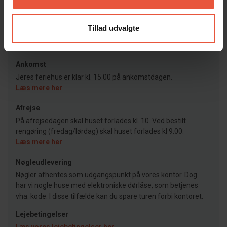
Bureau
Feriekompagniet
Tillad udvalgte
Ankomst
Jeres feriehus er klar kl. 15.00 på ankomstdagen.
Læs mere her
Afrejse
På afrejsedagen skal huset forlades kl. 10. Ved bestilt
rengøring (fredag/lørdag) skal huset forlades kl 9.00.
Læs mere her
Nøgleudlevering
Nøgler afhentes som udgangspunkt på vores kontor. Dog
har vi nogle huse med elektroniske dørlåse, som betjenes
vha. kode. I disse tilfælde kan du spare turen forbi kontoret.
Lejebetingelser
Læs vores lejebetingelser her