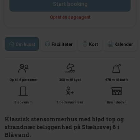
Start booking
Opret en søgeagent
Om huset
Faciliteter
Kort
Kalender
Op til 6 personer
300 m til kyst
478 m til butik
3 soverum
1 badeværelser
Brændeovn
Klassisk stensommerhus med blød top og
strandnær beliggenhed på Stæhrsvej 6 i
Blåvand.