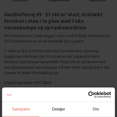
3 soverum
2 badeværelser
Brændeovn
Sandtoftevej 49 - Et 140 m² stort, stråtækt
feriehus i sten i to plan med f.eks.
varmepumpe og opvaskemaskine
Flot sommerhus i 2 plan bygget i sten med stråtag. Feriehuset er i
2013 totalrenoveret, så alt fremstår lyst og pænt.
1. salen er bl.a. indrettet med stort soveværelse, sauna og
hyggestue med egen bar. Fra stuen er der udgang til lukket
terrasse med diverse havemøbler. Huset bliver opvarmet med
energibesparende varmepumpe. På den store naturgrund er der
masser af plads til boldspil og leg.
Ungdomsgrupper IKKE tilladt.
Gæsterne siger
4,9 • 12 Bedømmelser
Samtykke
Detaljer
Om
Hus
Grund
Område