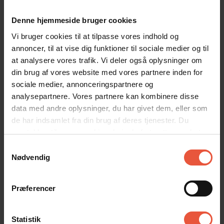
4,8
4,9
4,9
Denne hjemmeside bruger cookies
Tanja & Marco Thomsen
aug 2024
Vi bruger cookies til at tilpasse vores indhold og
annoncer, til at vise dig funktioner til sociale medier og til
Et meget pænt rent feriehus. Perfekt til
at analysere vores trafik. Vi deler også oplysninger om
familier med børn.
din brug af vores website med vores partnere inden for
Oversat via AI -
Vis original
Tyskland
sociale medier, annonceringspartnere og
kommentar
analysepartnere. Vores partnere kan kombinere disse
data med andre oplysninger, du har givet dem, eller som
de har indsamlet fra din brug af deres tjenester. Du
samtykker til vores cookies, hvis du fortsætter med at
Lejeinformation
anvende vores hjemmeside
Samtykkevalg
Nødvendig
Bureau
Feriekompagniet
Præferencer
Ankomst
Statistik