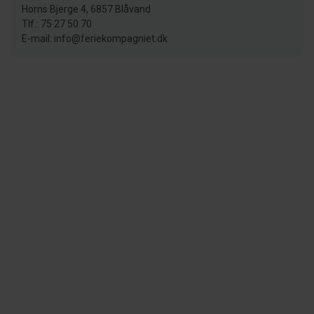
Horns Bjerge 4, 6857 Blåvand
Tlf.: 75 27 50 70
E-mail: info@feriekompagniet.dk