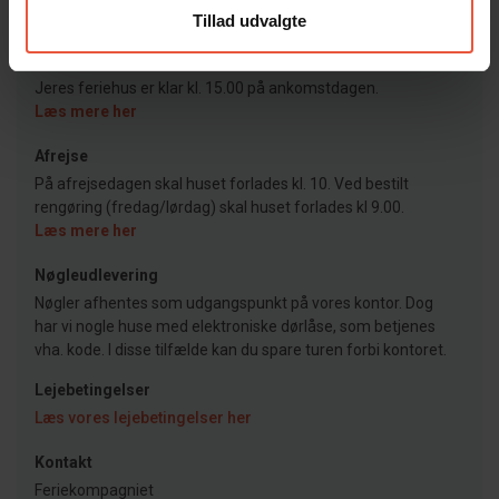
Tillad udvalgte
Ankomst
Jeres feriehus er klar kl. 15.00 på ankomstdagen.
Læs mere her
Afrejse
På afrejsedagen skal huset forlades kl. 10. Ved bestilt
rengøring (fredag/lørdag) skal huset forlades kl 9.00.
Læs mere her
Nøgleudlevering
Nøgler afhentes som udgangspunkt på vores kontor. Dog
har vi nogle huse med elektroniske dørlåse, som betjenes
vha. kode. I disse tilfælde kan du spare turen forbi kontoret.
Lejebetingelser
Læs vores lejebetingelser her
Kontakt
Feriekompagniet