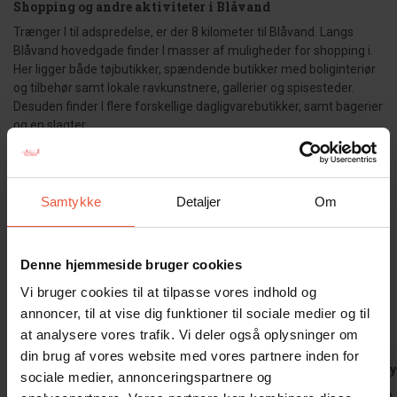
Shopping og andre aktiviteter i Blåvand
Trænger I til adspredelse, er der 8 kilometer til Blåvand. Langs
Blåvand hovedgade finder I masser af muligheder for shopping i.
Her ligger både tøjbutikker, spændende butikker med boliginteriør
og tilbehør samt lokale ravkunstnere, gallerier og spisesteder.
Desuden finder I flere forskellige dagligvarebutikker, samt bagerier
og en slagter.
Huset er røgfrit og ungdomsgrupper er ikke tilladt.
Samtykke
Detaljer
Om
Gæsterne siger
Denne hjemmeside bruger cookies
4,6 • 9 Bedømmelser
Vi bruger cookies til at tilpasse vores indhold og
Hus
Grund
Område
annoncer, til at vise dig funktioner til sociale medier og til
4,4
4,9
4,6
at analysere vores trafik. Vi deler også oplysninger om
din brug af vores website med vores partnere inden for
Thomas Meggers-Brix
aug 2024
Gæst fra T
sociale medier, annonceringspartnere og
Et absolut smukt hus, kudos til ejerne.
Meget stille,