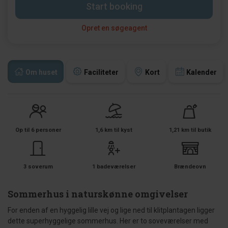
Start booking
Opret en søgeagent
Om huset
Faciliteter
Kort
Kalender
Op til 6 personer
1,6 km til kyst
1,21 km til butik
3 soverum
1 badeværelser
Brændeovn
Sommerhus i naturskønne omgivelser
For enden af en hyggelig lille vej og lige ned til klitplantagen ligger
dette superhyggelige sommerhus. Her er to soveværelser med