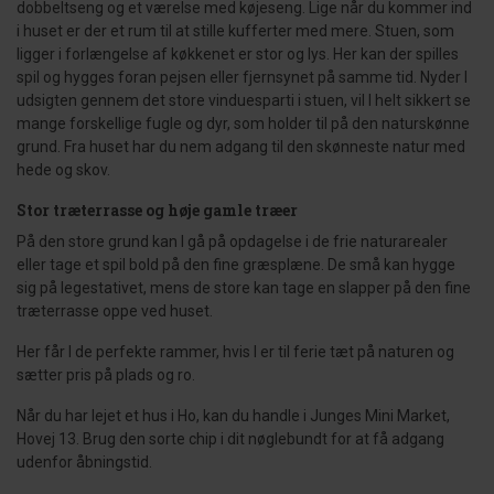
dobbeltseng og et værelse med køjeseng. Lige når du kommer ind
i huset er der et rum til at stille kufferter med mere. Stuen, som
ligger i forlængelse af køkkenet er stor og lys. Her kan der spilles
spil og hygges foran pejsen eller fjernsynet på samme tid. Nyder I
udsigten gennem det store vinduesparti i stuen, vil I helt sikkert se
mange forskellige fugle og dyr, som holder til på den naturskønne
grund. Fra huset har du nem adgang til den skønneste natur med
hede og skov.
Stor træterrasse og høje gamle træer
På den store grund kan I gå på opdagelse i de frie naturarealer
eller tage et spil bold på den fine græsplæne. De små kan hygge
sig på legestativet, mens de store kan tage en slapper på den fine
træterrasse oppe ved huset.
Her får I de perfekte rammer, hvis I er til ferie tæt på naturen og
sætter pris på plads og ro.
Når du har lejet et hus i Ho, kan du handle i Junges Mini Market,
Hovej 13. Brug den sorte chip i dit nøglebundt for at få adgang
udenfor åbningstid.