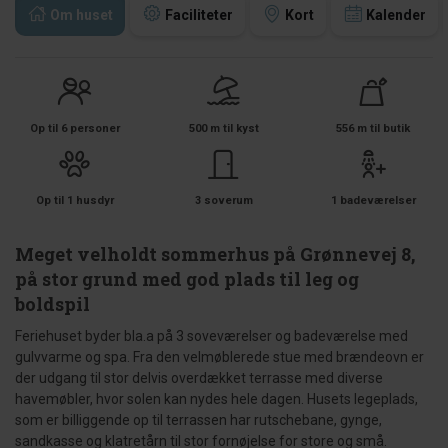
Om huset
Faciliteter
Kort
Kalender
Op til 6 personer
500 m til kyst
556 m til butik
Op til 1 husdyr
3 soverum
1 badeværelser
Meget velholdt sommerhus på Grønnevej 8,
på stor grund med god plads til leg og
boldspil
Feriehuset byder bla.a på 3 soveværelser og badeværelse med
gulvvarme og spa. Fra den velmøblerede stue med brændeovn er
der udgang til stor delvis overdækket terrasse med diverse
havemøbler, hvor solen kan nydes hele dagen. Husets legeplads,
som er billiggende op til terrassen har rutschebane, gynge,
sandkasse og klatretårn til stor fornøjelse for store og små.