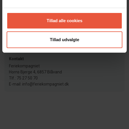
Nøgleudlevering
Nøgler afhentes som udgangspunkt på vores kontor. Dog
Tillad alle cookies
har vi nogle huse med elektroniske dørlåse, som betjenes
vha. kode. I disse tilfælde kan du spare turen forbi kontoret.
Tillad udvalgte
Lejebetingelser
Læs vores lejebetingelser her
Kontakt
Feriekompagniet
Horns Bjerge 4, 6857 Blåvand
Tlf.: 75 27 50 70
E-mail: info@feriekompagniet.dk