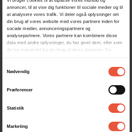
Vi bruger cookies til at tilpasse vores indhold og
Tyskland
kommentar
annoncer, til at vise dig funktioner til sociale medier og til
at analysere vores trafik. Vi deler også oplysninger om
Vis alle omtaler
din brug af vores website med vores partnere inden for
sociale medier, annonceringspartnere og
analysepartnere. Vores partnere kan kombinere disse
Lejeinformation
data med andre oplysninger, du har givet dem, eller som
de har indsamlet fra din brug af deres tjenester. Du
Bureau
samtykker til vores cookies, hvis du fortsætter med at
Feriekompagniet
anvende vores hjemmeside
Samtykkevalg
Nødvendig
Ankomst
Præferencer
Jeres feriehus er klar kl. 15.00 på ankomstdagen.
Læs mere her
Statistik
Afrejse
På afrejsedagen skal huset forlades kl. 10. Ved bestilt
rengøring (fredag/lørdag) skal huset forlades kl 9.00.
Marketing
Læs mere her