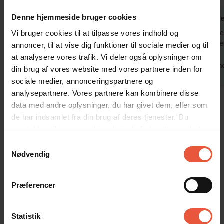
Denne hjemmeside bruger cookies
Silke Ernst
jun 2026
Sylke Mart
Vi bruger cookies til at tilpasse vores indhold og
Vi har booket huset flere gange før og har
Målløse! Vi e
også booket det i 4 uger næste år.
Ejendommen 
annoncer, til at vise dig funktioner til sociale medier og til
at analysere vores trafik. Vi deler også oplysninger om
Oversat via AI -
Vis original
Tyskland
Tysklan
din brug af vores website med vores partnere inden for
kommentar
sociale medier, annonceringspartnere og
analysepartnere. Vores partnere kan kombinere disse
Vis alle omtaler
data med andre oplysninger, du har givet dem, eller som
de har indsamlet fra din brug af deres tjenester. Du
samtykker til vores cookies, hvis du fortsætter med at
Lejeinformation
anvende vores hjemmeside
Samtykkevalg
Bureau
Nødvendig
Feriekompagniet
Præferencer
Ankomst
Statistik
Jeres feriehus er klar kl. 15.00 på ankomstdagen.