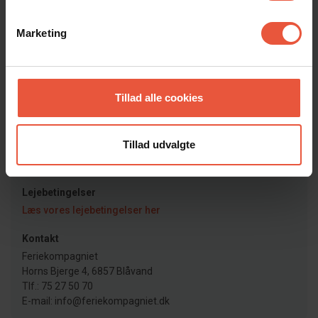
Læs mere her
Marketing
Afrejse
På afrejsedagen skal huset forlades kl. 10. Ved bestilt
rengøring (fredag/lørdag) skal huset forlades kl 9.00.
Læs mere her
Tillad alle cookies
Nøgleudlevering
Nøgler afhentes som udgangspunkt på vores kontor. Dog
Tillad udvalgte
har vi nogle huse med elektroniske dørlåse, som betjenes
vha. kode. I disse tilfælde kan du spare turen forbi kontoret.
Lejebetingelser
Læs vores lejebetingelser her
Kontakt
Feriekompagniet
Horns Bjerge 4, 6857 Blåvand
Tlf.: 75 27 50 70
E-mail: info@feriekompagniet.dk