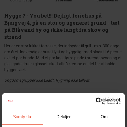
Op til 2 husdyr
2 soverum
1 badeværelser
Hygge ? - You bet!!! Dejligt feriehus på
Bjergvej 4, på en stor og ugeneret grund - tæt
på Blåvand by og ikke langt fra skov og
strand
Her er en stor lukket terrasse, der indbyder til grill - min. 300 dage
om året. Indvendig er huset lyst og hyggeligt med plads til 6 pers. +
evt. et par hunde. Med et par knastørre pinde i brændeovnen og et
glas gode druer i glasset, skal I altså kæmpe en del for at holde
hyggen væk...
Ungdomsgrupper ikke tilladt. Rygning ikke tillladt.
Gæsterne siger
4,4 • 16 Bedømmelser
Hus
Grund
Område
Samtykke
Detaljer
Om
4,4
4,3
4,4