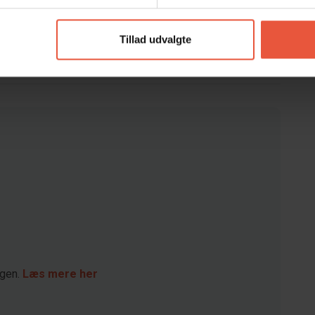
ar
Tillad udvalgte
agen.
Læs mere her