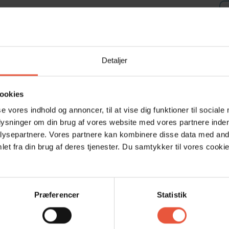
Detaljer
Område
ookies
4,8
4,9
se vores indhold og annoncer, til at vise dig funktioner til sociale
plysninger om din brug af vores website med vores partnere inden
ysepartnere. Vores partnere kan kombinere disse data med andr
25
Ralf Riek
okt 2025
et fra din brug af deres tjenester. Du samtykker til vores cookie
Der er intet tøjstativ, fordi det ene er i stykker.
t;
Den overdækkede terrasse er fantastisk.
Tyskland
Oversat via AI -
Vis original kommentar
Præferencer
Statistik