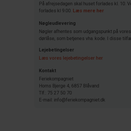
På afrejsedagen skal huset forlades kl. 10. V
forlades kl 9.00.
Læs mere her
Nøgleudlevering
Nøgler afhentes som udgangspunkt på vores 
dørlåse, som betjenes vha. kode. I disse tilfæ
Lejebetingelser
Læs vores lejebetingelser her
Kontakt
Feriekompagniet
Horns Bjerge 4, 6857 Blåvand
Tlf.: 75 27 50 70
E-mail: info@feriekompagniet.dk