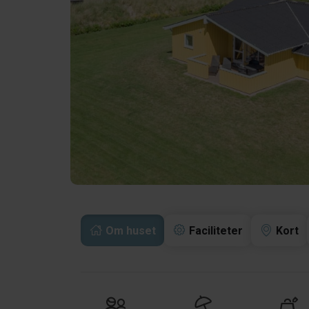
Om huset
Faciliteter
Kort