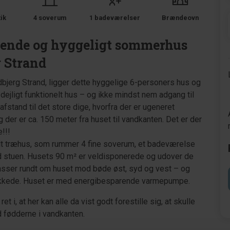
tik
4 soverum
1 badeværelser
Brændeovn
rende og hyggeligt sommerhus
g Strand
dbjerg Strand, ligger dette hyggelige 6-personers hus og
dejligt funktionelt hus – og ikke mindst nem adgang til
fstand til det store dige, hvorfra der er ugeneret
der er ca. 150 meter fra huset til vandkanten. Det er der
!!!
ult træhus, som rummer 4 fine soverum, et badeværelse
 stuen. Husets 90 m² er veldisponerede og udover de
asser rundt om huset mod bøde øst, syd og vest – og
dækkede. Huset er med energibesparende varmepumpe.
t i, at her kan alle da vist godt forestille sig, at skulle
 fødderne i vandkanten.