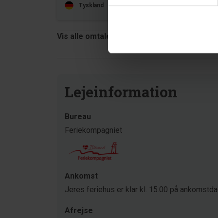
Tyskland
Oversat via AI -
Vis original komment
Vis alle omtaler
Lejeinformation
Bureau
Feriekompagniet
Ankomst
Jeres feriehus er klar kl. 15.00 på ankomstd
Afrejse