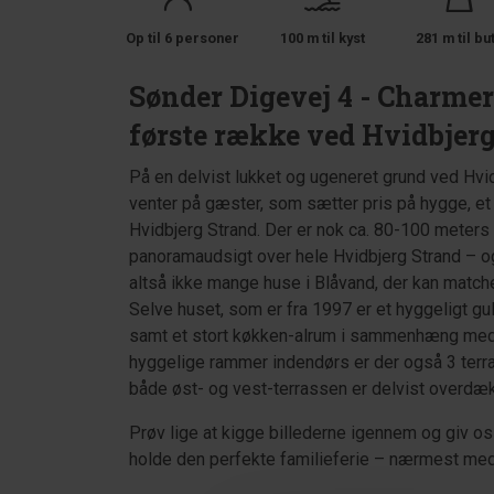
Op til 6 personer
100 m til kyst
281 m til bu
Sønder Digevej 4 - Charme
første række ved Hvidbjer
På en delvist lukket og ugeneret grund ved Hvi
venter på gæster, som sætter pris på hygge, et 
Hvidbjerg Strand. Der er nok ca. 80-100 meters a
panoramaudsigt over hele Hvidbjerg Strand – og 
altså ikke mange huse i Blåvand, der kan matche
Selve huset, som er fra 1997 er et hyggeligt g
samt et stort køkken-alrum i sammenhæng med
hyggelige rammer indendørs er der også 3 terr
både øst- og vest-terrassen er delvist over
Prøv lige at kigge billederne igennem og giv os re
holde den perfekte familieferie – nærmest med