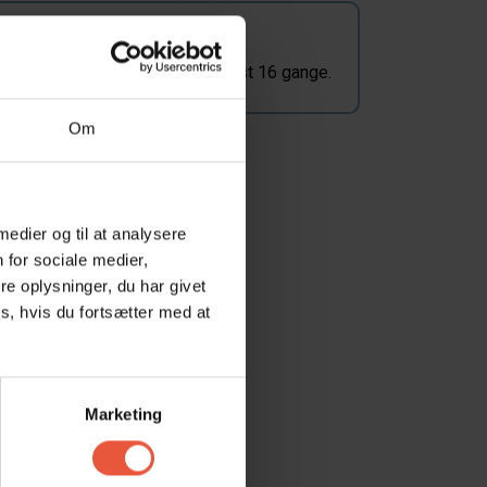
Ofte vist!
Dette hus er for nyligt blevet vist 16 gange.
Om
 medier og til at analysere
 for sociale medier,
e oplysninger, du har givet
s, hvis du fortsætter med at
Marketing