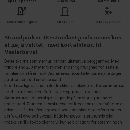
Op til 14 personer
100 m til kyst
150 m til butik
Ladestander type 2
6 soverum
4 badeværelser
Strandparken 18 - storslået poolsommerhus
af høj kvalitet - med kort afstand til
Vesterhavet
Dette skønne sommerhus har den ultimative beliggenhed. Med
mindre end 200 meter til kysten er der rig mulighed for, at hele
familien kan få en frisk Vesterhavsdukkert eller bare nyde dagen
på stranden i det silkefine sand.
Er det ikke lige stranden der trækker, så tilbyder dette sommerhus
de absolut bedste vilkår for havehygge og solbadning.
Sommerhuset er nemlig beliggende på en stor og ugeneret
naturgrund. Grunden er omkranset af træer som sikrer både læ og
privatliv til ferien. Den grønne bløde græsplæne udenfor huset er
perfekt til diverse havespil, både kongespil, stangtennis eller
måske en lille fodboldkamp vil kunne bidrage til feriestemningen.