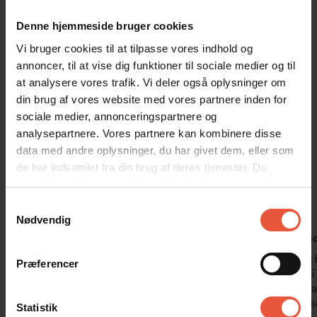
Som noget helt specielt har ejeren af huset installeret et specielt
klorsystem på poolen og spaen, som gør at klorindholdet er ca.
Denne hjemmeside bruger cookies
50% mindre end ved normale poolhuse. Systemet styres digitalt,
Vi bruger cookies til at tilpasse vores indhold og
men vi kommer stadig forbi en gang i ugen, som normalt og
annoncer, til at vise dig funktioner til sociale medier og til
kontrollerer om alt er som det skal være.
at analysere vores trafik. Vi deler også oplysninger om
Sommerhuset er røgfrit og ungdomsgrupper er ikke tilladt.
din brug af vores website med vores partnere inden for
sociale medier, annonceringspartnere og
Gæsterne siger
analysepartnere. Vores partnere kan kombinere disse
data med andre oplysninger, du har givet dem, eller som
4,8 • 39 Bedømmelser
de har indsamlet fra din brug af deres tjenester. Du
Hus
Grund
Område
samtykker til vores cookies, hvis du fortsætter med at
4,8
4,7
4,8
anvende vores hjemmeside
Samtykkevalg
Nødvendig
Brian Feddersen
aug 2026
Camilla T
Super dejligt sommerhus samt beliggenhed
Huset hade 
Præferencer
vuxna och 5
Danmark
närhet till h
Poolen i hus
Statistik