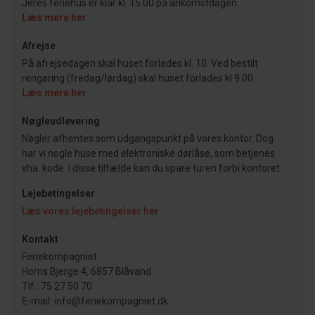
Jeres feriehus er klar kl. 15.00 på ankomstdagen.
Læs mere her
Afrejse
På afrejsedagen skal huset forlades kl. 10. Ved bestilt
rengøring (fredag/lørdag) skal huset forlades kl 9.00.
Læs mere her
Nøgleudlevering
Nøgler afhentes som udgangspunkt på vores kontor. Dog
har vi nogle huse med elektroniske dørlåse, som betjenes
vha. kode. I disse tilfælde kan du spare turen forbi kontoret.
Lejebetingelser
Læs vores lejebetingelser her
Kontakt
Feriekompagniet
Horns Bjerge 4, 6857 Blåvand
Tlf.: 75 27 50 70
E-mail: info@feriekompagniet.dk