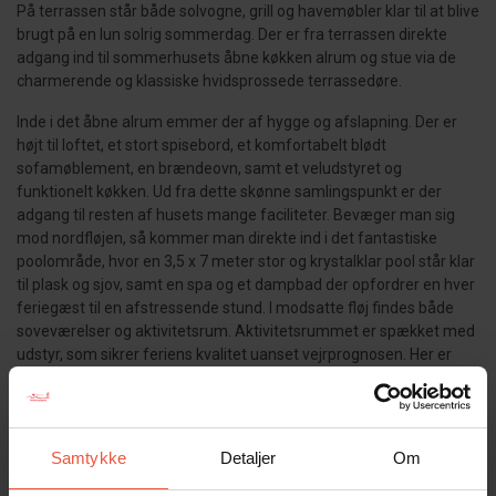
På terrassen står både solvogne, grill og havemøbler klar til at blive
brugt på en lun solrig sommerdag. Der er fra terrassen direkte
adgang ind til sommerhusets åbne køkken alrum og stue via de
charmerende og klassiske hvidsprossede terrassedøre.
Inde i det åbne alrum emmer der af hygge og afslapning. Der er
højt til loftet, et stort spisebord, et komfortabelt blødt
sofamøblement, en brændeovn, samt et veludstyret og
funktionelt køkken. Ud fra dette skønne samlingspunkt er der
adgang til resten af husets mange faciliteter. Bevæger man sig
mod nordfløjen, så kommer man direkte ind i det fantastiske
poolområde, hvor en 3,5 x 7 meter stor og krystalklar pool står klar
til plask og sjov, samt en spa og et dampbad der opfordrer en hver
feriegæst til en afstressende stund. I modsatte fløj findes både
soveværelser og aktivitetsrum. Aktivitetsrummet er spækket med
udstyr, som sikrer feriens kvalitet uanset vejrprognosen. Her er
både poolbord, fodboldbord, bordtennis, PlayStation 4 samt
Nintendo Wii. Hele sommerhuset har i alt 12 faste sovepladser
med gode senge, samt 4 lyse badeværelser, alle med toilet og
brusebad. Dette sommerhus er meget luksuriøst og er uden tvivl
Samtykke
Detaljer
Om
indrettet og udstyret efter alle kunstens regler.