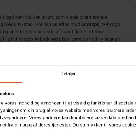
nelt og åbent køkken alrum, som via de charmerende
og bløde tv-stue. Her kan en aften med brætspil, tv-hygge
elig stund. I den ene ende af huset findes et stort
l et af husets to badeværelser samt en helt ny sauna. I
entre, som har både vaskemaskine og tørretumbler.
badeværelse, samt to værelser med dobbeltsenge. Det
 der både er en dobbeltseng, samt et lille bord/bænke
er udstyret med god skabsplads.
Detaljer
 er kodeordene.
ke tilladt.
ookies
se vores indhold og annoncer, til at vise dig funktioner til sociale
plysninger om din brug af vores website med vores partnere inden
ysepartnere. Vores partnere kan kombinere disse data med andr
et fra din brug af deres tjenester. Du samtykker til vores cookie