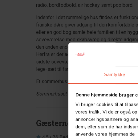
radio, bordfodbold, air hockey samt poolbord.
Indenfor i det rummelige hus findes et funktio
franske døre giver adgang til den komfortable 
eller en god bog samle hele familien til en hygg
soveværelse med skabsvæg og direkte adgang ti
den anden ende af sommerhuset ligger husets 
Herfra er der adgang til sommerhusets andet 
sidste soveværelse findes ved køkkenet, hvori
lege-sæt til familiens mindste. Alle værelser 
Samtykke
Et sommerhus hvor funktionalitet og havehygge
Sommerhuset er røgfrit og ungdomsgrupper er ik
Denne hjemmeside bruger c
Vi bruger cookies til at tilpas
vores trafik. Vi deler også o
annonceringspartnere og anal
Gæsterne siger
dem, eller som de har indsaml
anvende vores hjemmeside
4,5 • 26 Bedømmelser