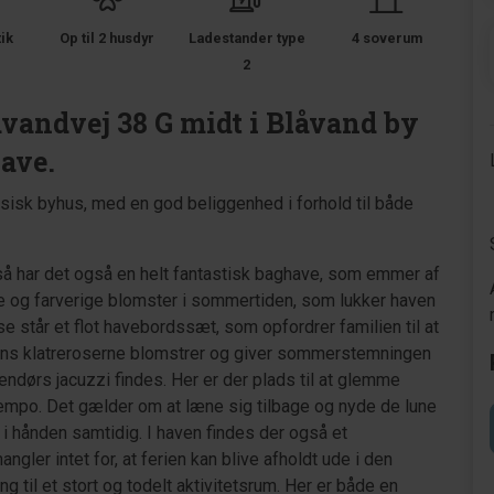
tik
Op til 2 husdyr
Ladestander type
4 soverum
2
vandvej 38 G midt i Blåvand by
ave.
sk byhus, med en god beliggenhed i forhold til både
så har det også en helt fantastisk baghave, som emmer af
e og farverige blomster i sommertiden, som lukker haven
 står et flot havebordssæt, som opfordrer familien til at
imens klatreroserne blomstrer og giver sommerstemningen
udendørs jacuzzi findes. Her er der plads til at glemme
tempo. Det gælder om at læne sig tilbage og nyde de lune
 i hånden samtidig. I haven findes der også et
gler intet for, at ferien kan blive afholdt ude i den
g til et stort og todelt aktivitetsrum. Her er både en