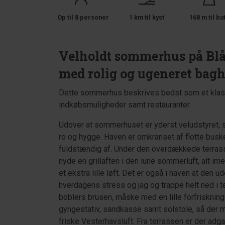
Op til 8 personer
1 km til kyst
168 m til bu
Velholdt sommerhus på Blå
med rolig og ugeneret bagh
Dette sommerhus beskrives bedst som et klassi
indkøbsmuligheder samt restauranter.
Udover at sommerhuset er yderst veludstyret, 
ro og hygge. Haven er omkranset af flotte busk
fuldstændig af. Under den overdækkede terrasse
nyde en grillaften i den lune sommerluft, alt 
et ekstra lille løft. Det er også i haven at den 
hverdagens stress og jag og trappe helt ned i 
boblers brusen, måske med en lille forfriskning
gyngestativ, sandkasse samt solstole, så der man
friske Vesterhavsluft. Fra terrassen er der adgan