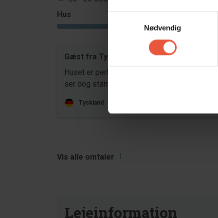
Hus
Grund
Samtykkevalg
4,4
Nødvendig
Gæst fra Tyskland
mar 20
Huset er perfekt til seks til otte personer. De
ser dog større ud på billederne.
Tyskland
Oversat via AI -
Vis original komment
Vis alle omtaler
Lejeinformation