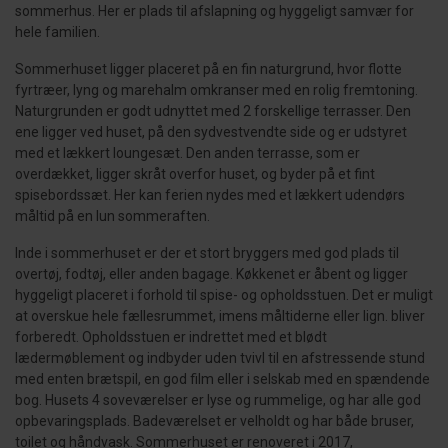
sommerhus. Her er plads til afslapning og hyggeligt samvær for
hele familien.
Sommerhuset ligger placeret på en fin naturgrund, hvor flotte
fyrtræer, lyng og marehalm omkranser med en rolig fremtoning.
Naturgrunden er godt udnyttet med 2 forskellige terrasser. Den
ene ligger ved huset, på den sydvestvendte side og er udstyret
med et lækkert loungesæt. Den anden terrasse, som er
overdækket, ligger skråt overfor huset, og byder på et fint
spisebordssæt. Her kan ferien nydes med et lækkert udendørs
måltid på en lun sommeraften.
Inde i sommerhuset er der et stort bryggers med god plads til
overtøj, fodtøj, eller anden bagage. Køkkenet er åbent og ligger
hyggeligt placeret i forhold til spise- og opholdsstuen. Det er muligt
at overskue hele fællesrummet, imens måltiderne eller lign. bliver
forberedt. Opholdsstuen er indrettet med et blødt
lædermøblement og indbyder uden tvivl til en afstressende stund
med enten brætspil, en god film eller i selskab med en spændende
bog. Husets 4 soveværelser er lyse og rummelige, og har alle god
opbevaringsplads. Badeværelset er velholdt og har både bruser,
toilet og håndvask. Sommerhuset er renoveret i 2017,