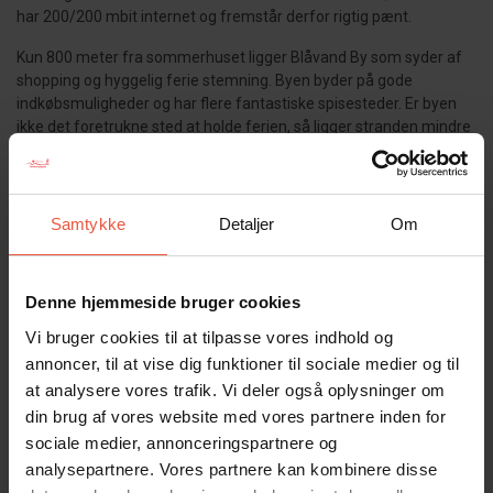
har 200/200 mbit internet og fremstår derfor rigtig pænt.
Kun 800 meter fra sommerhuset ligger Blåvand By som syder af
shopping og hyggelig ferie stemning. Byen byder på gode
indkøbsmuligheder og har flere fantastiske spisesteder. Er byen
ikke det foretrukne sted at holde ferien, så ligger stranden mindre
en 2 kilometer væk, og her er der rigelig mulighed for at få en frisk
dukkert.
Bemærk der er ingen danske tv kanaler, men der er Google
Samtykke
Detaljer
Om
Chromecast/Apple Tv.
Sommerhuset er røgfrit og hverken ungdomsgrupper eller husdyr er
tilladt.
Denne hjemmeside bruger cookies
Vi bruger cookies til at tilpasse vores indhold og
Gæsterne siger
annoncer, til at vise dig funktioner til sociale medier og til
at analysere vores trafik. Vi deler også oplysninger om
4,4 • 15 Bedømmelser
din brug af vores website med vores partnere inden for
Hus
Grund
Område
sociale medier, annonceringspartnere og
4,1
4,3
4,8
analysepartnere. Vores partnere kan kombinere disse