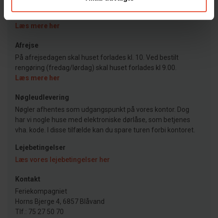
Ankomst
Jeres feriehus er klar kl. 15.00 på ankomstdagen.
Læs mere her
Afrejse
På afrejsedagen skal huset forlades kl. 10. Ved bestilt
rengøring (fredag/lørdag) skal huset forlades kl 9.00.
Læs mere her
Nøgleudlevering
Nøgler afhentes som udgangspunkt på vores kontor. Dog
har vi nogle huse med elektroniske dørlåse, som betjenes
vha. kode. I disse tilfælde kan du spare turen forbi kontoret.
Lejebetingelser
Læs vores lejebetingelser her
Kontakt
Feriekompagniet
Horns Bjerge 4, 6857 Blåvand
Tlf.: 75 27 50 70