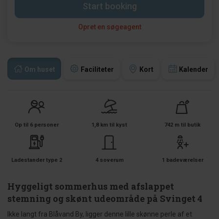
Start booking
Opret en søgeagent
Om huset
Faciliteter
Kort
Kalender
Op til 6 personer
1,8 km til kyst
742 m til butik
Ladestander type 2
4 soverum
1 badeværelser
Hyggeligt sommerhus med afslappet
stemning og skønt udeområde på Svinget 4
Ikke langt fra Blåvand By, ligger denne lille skønne perle af et