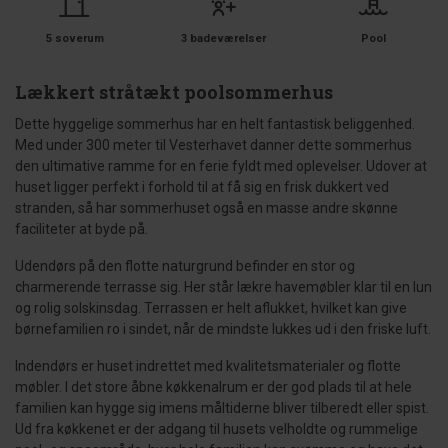
5 soverum
3 badeværelser
Pool
Lækkert stråtækt poolsommerhus
Dette hyggelige sommerhus har en helt fantastisk beliggenhed.
Med under 300 meter til Vesterhavet danner dette sommerhus
den ultimative ramme for en ferie fyldt med oplevelser. Udover at
huset ligger perfekt i forhold til at få sig en frisk dukkert ved
stranden, så har sommerhuset også en masse andre skønne
faciliteter at byde på.
Udendørs på den flotte naturgrund befinder en stor og
charmerende terrasse sig. Her står lækre havemøbler klar til en lun
og rolig solskinsdag. Terrassen er helt aflukket, hvilket kan give
børnefamilien ro i sindet, når de mindste lukkes ud i den friske luft.
Indendørs er huset indrettet med kvalitetsmaterialer og flotte
møbler. I det store åbne køkkenalrum er der god plads til at hele
familien kan hygge sig imens måltiderne bliver tilberedt eller spist.
Ud fra køkkenet er der adgang til husets velholdte og rummelige