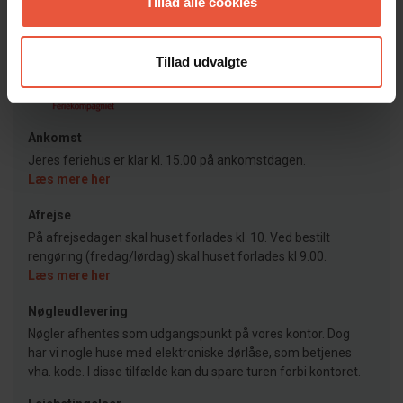
Tillad alle cookies
Bureau
Feriekompagniet
Tillad udvalgte
Ankomst
Jeres feriehus er klar kl. 15.00 på ankomstdagen.
Læs mere her
Afrejse
På afrejsedagen skal huset forlades kl. 10. Ved bestilt
rengøring (fredag/lørdag) skal huset forlades kl 9.00.
Læs mere her
Nøgleudlevering
Nøgler afhentes som udgangspunkt på vores kontor. Dog
har vi nogle huse med elektroniske dørlåse, som betjenes
vha. kode. I disse tilfælde kan du spare turen forbi kontoret.