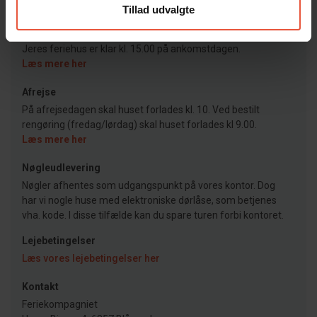
Tillad udvalgte
Ankomst
Jeres feriehus er klar kl. 15.00 på ankomstdagen.
Læs mere her
Afrejse
På afrejsedagen skal huset forlades kl. 10. Ved bestilt
rengøring (fredag/lørdag) skal huset forlades kl 9.00.
Læs mere her
Nøgleudlevering
Nøgler afhentes som udgangspunkt på vores kontor. Dog
har vi nogle huse med elektroniske dørlåse, som betjenes
vha. kode. I disse tilfælde kan du spare turen forbi kontoret.
Lejebetingelser
Læs vores lejebetingelser her
Kontakt
Feriekompagniet