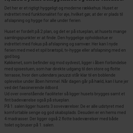
Det her er et rigtigt hyggeligt og moderne rækkehus. Huset er
indrettet med funktionalitet for øje, hvilket gør, at der er plads til
afslapning og hygge for alle under ferien.
Huset er fordelt på 2 plan, og det er på stueplan, at husets mange
samlingspunkter er at finde. Den hyggelige opholdsstue er
indrettet med fokus på afslapning og samvær. Her kan I nyde
ferien med med et spil brætspil, tv-hygge eller afslapning med en
god bog.
Køkkenet, som befinder sig mod sydvest, ligger i åben forbindelse
med spisestuen, som har direkte udgang til den store og flotte
terrasse, hvor den udendørs jacuzzi står klar til en boblende
oplevelse under åben himmel. Når dagen går på hæld, kan I lune jer
ved det fascinerende ildbord.
Ud over ovenstående faciliteter så ligger husets brygges samt et
fint badeværelse også på stueplan.
På 1. salen ligger husets 3 soveværelser. De er alle udstyret med
komfortable senge og god skabsplads. Desuden er en hems med
4 madrasser. Der ligger også 2 flotte badeværelser med både
toilet og bruser på 1. salen.