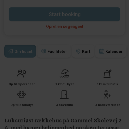
Start booking
Opret en søgeagent
Om huset
Faciliteter
Kort
Kalender
Op til 8 personer
1 km til kyst
119 m til butik
Op til 2 husdyr
3 soverum
3 badeværelser
Luksuriøst rækkehus på Gammel Skolevej 2
A, med bynær beliggenhed og skøn terrasse.