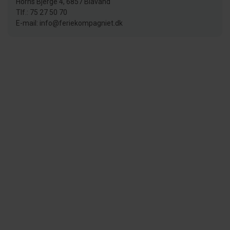
Horns Bjerge 4, 6857 Blåvand
Tlf.: 75 27 50 70
E-mail: info@feriekompagniet.dk