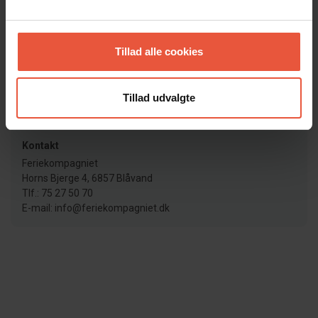
Nøgleudlevering
Nøgler afhentes som udgangspunkt på vores kontor. Dog
Tillad alle cookies
har vi nogle huse med elektroniske dørlåse, som betjenes
vha. kode. I disse tilfælde kan du spare turen forbi kontoret.
Tillad udvalgte
Lejebetingelser
Læs vores lejebetingelser her
Kontakt
Feriekompagniet
Horns Bjerge 4, 6857 Blåvand
Tlf.: 75 27 50 70
E-mail: info@feriekompagniet.dk