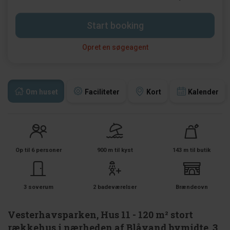
Start booking
Opret en søgeagent
Om huset
Faciliteter
Kort
Kalender
Op til 6 personer
900 m til kyst
143 m til butik
3 soverum
2 badeværelser
Brændeovn
Vesterhavsparken, Hus 11 - 120 m² stort
rækkehus i nærheden af Blåvand bymidte, 3