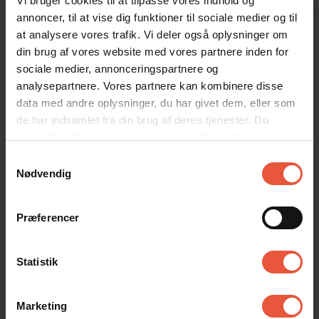
Vi bruger cookies til at tilpasse vores indhold og
Tyskland
kommentar
annoncer, til at vise dig funktioner til sociale medier og til
at analysere vores trafik. Vi deler også oplysninger om
Vis alle omtaler
din brug af vores website med vores partnere inden for
sociale medier, annonceringspartnere og
analysepartnere. Vores partnere kan kombinere disse
Lejeinformation
data med andre oplysninger, du har givet dem, eller som
de har indsamlet fra din brug af deres tjenester. Du
Bureau
samtykker til vores cookies, hvis du fortsætter med at
Feriekompagniet
anvende vores hjemmeside
Samtykkevalg
Nødvendig
Ankomst
Præferencer
Jeres feriehus er klar kl. 15.00 på ankomstdagen.
Læs mere her
Statistik
Afrejse
På afrejsedagen skal huset forlades kl. 10. Ved bestilt
rengøring (fredag/lørdag) skal huset forlades kl 9.00.
Marketing
Læs mere her