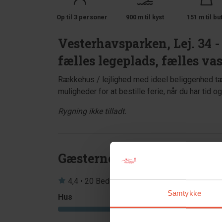
Op til 3 personer
900 m til kyst
151 m til bu
Vesterhavsparken, Lej. 34 - 
fælles legeplads, fælles va
Rækkehus / lejlighed med ideel beliggenhed tæt
muligheder for at bestille ferie, når du har tid o
Rygning ikke tilladt.
Gæsterne siger
4,4 • 20 Bedømmelser
Samtykke
Hus
Grund
4,4