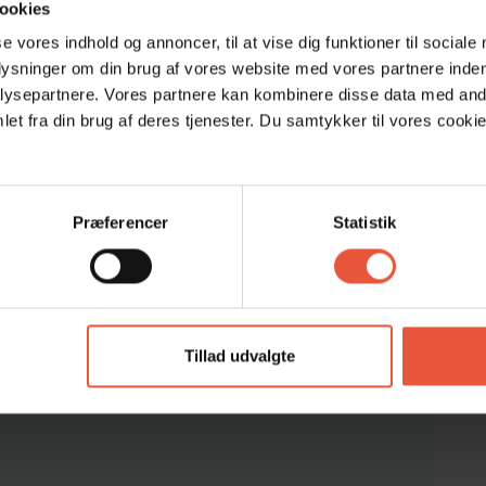
ookies
26
Gæst fra Danmark
sep 2025
se vores indhold og annoncer, til at vise dig funktioner til sociale
plysninger om din brug af vores website med vores partnere inden
Meget fint og indrettet godt.
ysepartnere. Vores partnere kan kombinere disse data med andr
Danmark
et fra din brug af deres tjenester. Du samtykker til vores cookie
Præferencer
Statistik
Tillad udvalgte