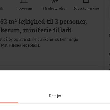
tik
1 soverum
1 badeværelser
Opvaskemaskine
53 m² lejlighed til 3 personer,
skerum, miniferie tilladt
 på by og strand. Helt unikt har du her mange
g lyst. Fælles legeplads.
Detaljer
Område
4,1
4,7