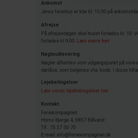
Ankomst
Jeres feriehus er klar kl. 15.00 på ankomstd
Afrejse
På afrejsedagen skal huset forlades kl. 10. V
forlades kl 9.00.
Læs mere her
Nøgleudlevering
Nøgler afhentes som udgangspunkt på vores 
dørlåse, som betjenes vha. kode. I disse tilfæ
Lejebetingelser
Læs vores lejebetingelser her
Kontakt
Feriekompagniet
Horns Bjerge 4, 6857 Blåvand
Tlf.: 75 27 50 70
E-mail: info@feriekompagniet.dk