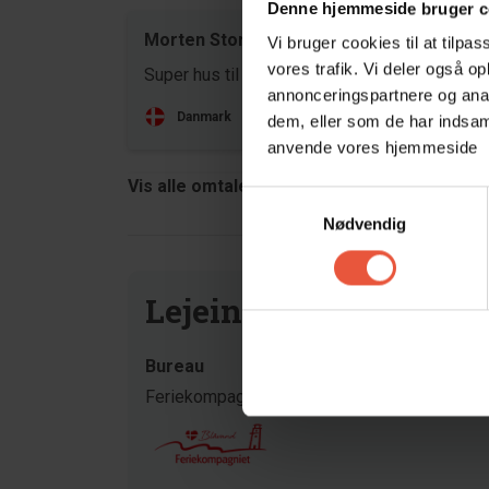
Denne hjemmeside bruger c
Morten Storm
maj 20
Vi bruger cookies til at tilpas
vores trafik. Vi deler også o
Super hus til 2 personer
annonceringspartnere og anal
Danmark
dem, eller som de har indsaml
anvende vores hjemmeside
Vis alle omtaler
Samtykkevalg
Nødvendig
Lejeinformation
Bureau
Feriekompagniet