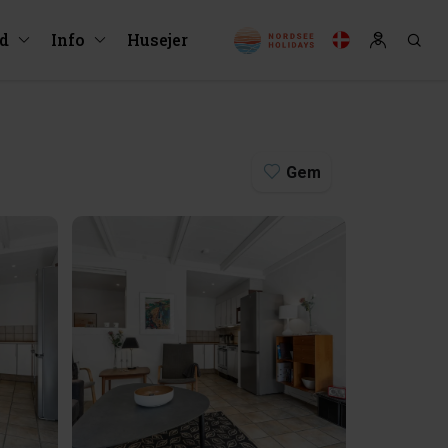
ud
Info
Husejer
Gem