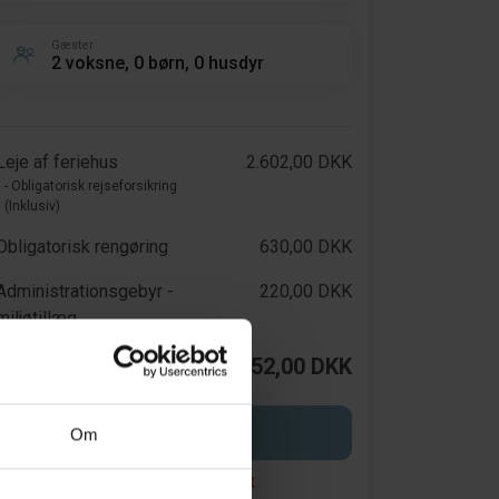
Gæster
2 voksne, 0 børn, 0 husdyr
Leje af feriehus
2.602,00 DKK
- Obligatorisk rejseforsikring
(Inklusiv)
Obligatorisk rengøring
630,00 DKK
Administrationsgebyr -
220,00 DKK
miljøtillæg
Pris i alt
3.452,00 DKK
Start booking
Om
Opret en søgeagent