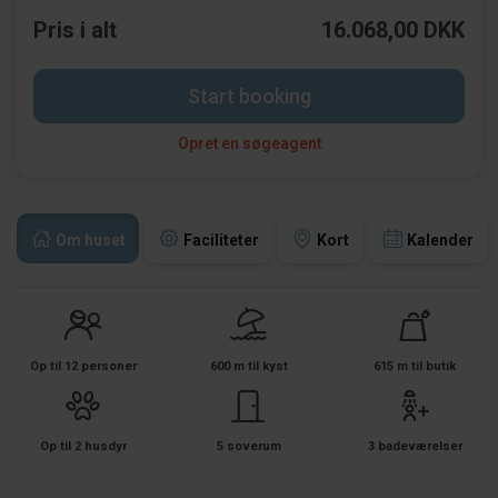
Pris i alt
16.068,00 DKK
Start booking
Opret en søgeagent
Om huset
Faciliteter
Kort
Kalender
Op til 12 personer
600 m til kyst
615 m til butik
Op til 2 husdyr
5 soverum
3 badeværelser