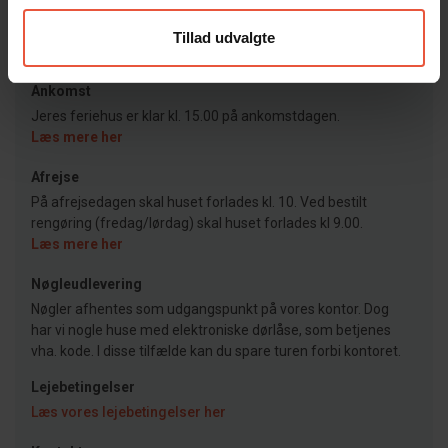
Feriekompagniet
Tillad udvalgte
Ankomst
Jeres feriehus er klar kl. 15.00 på ankomstdagen.
Læs mere her
Afrejse
På afrejsedagen skal huset forlades kl. 10. Ved bestilt
rengøring (fredag/lørdag) skal huset forlades kl 9.00.
Læs mere her
Nøgleudlevering
Nøgler afhentes som udgangspunkt på vores kontor. Dog
har vi nogle huse med elektroniske dørlåse, som betjenes
vha. kode. I disse tilfælde kan du spare turen forbi kontoret.
Lejebetingelser
Læs vores lejebetingelser her