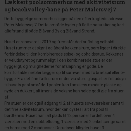
Lækkert poolsommerhus med aktivitetsrum
og beachvolley-bane på Peter Malersvej 7
Dette hyggelige sommerhus ligger på den eftertragtede adresse
Peter Malersvej 7. Dette område byder på flotte naturstier og kort
gåafstand til både Blåvand By og Blåvand Strand.
Huset er renoveret i 2019 og fremstår derfor flot og velholdt.
Huset rummer et skønt og åbent køkkenalrum, som ligger i direkte
forbindelse til den kombinerede spise- og opholdsstue. Køkkenet
er veludstyret og rummeligt. I den kombinerede stue er der
hyggeligt, og mulighederne for afslapning er gode. De
komfortable møbler lægger op til samvær med fx brætspil eller tv-
hygge. Fra det fine fællesrum er der via store glaspartier frit udsyn
til husets pool område. I poolen kan familiens mindste plaske og
nyde en dukkert, alt imens de voksne kan holde godt øje fra stuen
af.
Fra stuen er der også adgang til 2 af husets soveværelser samt til
det fine aktivitetsrum, hvor der kan dystes i alt fra pool til
bordtennis. Huset har i alt plads til 12 personer fordelt over 4
værelser med en dobbeltseng, 1 værelse med 2 enkeltsenge samt
en hems med 2 madrasser. Derudover tilbyder huset 3