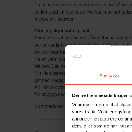
På sommerhusets badeværelse er der både spa 
dejligt touch af wellness. Her kan man rigtigt l
slappe af i saunaen.
Stor og skøn naturgrund
Sommerhuset er placeret på en stor naturgrund 
der er rigeligt med plads at lege og boltre si
hvilket især familiens yngste medlemmer med ga
På en varm sommerdag kan man slappe af på te
hånden. Den delvist overdækkede terrasse er ogs
familien samles til en skøn middag, hvor man r
Samtykke
går ned i baggrunden.
Alt i alt er dette et skønt og klassisk sommer
feriehygge både inde og ude.
Denne hjemmeside bruger c
Vi bruger cookies til at tilpas
Sommerhuset er røgfrit, og ungdomsgrupper er i
vores trafik. Vi deler også o
annonceringspartnere og anal
dem, eller som de har indsaml