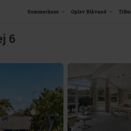
Sommerhuse
Oplev Blåvand
Tilb
j 6