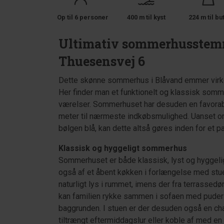
Op til 6 personer
400 m til kyst
224 m til bu
Ultimativ sommerhusstemn
Thuesensvej 6
Dette skønne sommerhus i Blåvand emmer virke
Her finder man et funktionelt og klassisk somm
værelser. Sommerhuset har desuden en favorab
meter til nærmeste indkøbsmulighed. Uanset om m
bølgen blå, kan dette altså gøres inden for et p
Klassisk og hyggeligt sommerhus
Sommerhuset er både klassisk, lyst og hyggel
også af et åbent køkken i forlængelse med stu
naturligt lys i rummet, imens der fra terrassedø
kan familien rykke sammen i sofaen med puder
baggrunden. I stuen er der desuden også en ch
tiltrængt eftermiddagslur eller koble af med en