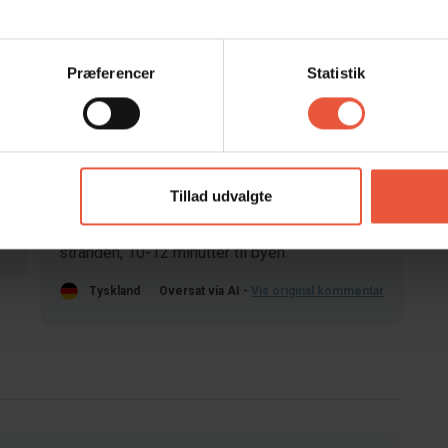
Præferencer
Statistik
Område
4,8
4,8
26
Florian Mehlstäubler
dec 2025
Tillad udvalgte
Vi havde et fantastisk hus. Beliggenheden er
fantastisk; man kan gå overalt. 5 minutter til
ar
stranden, 10-12 minutter til byen.
Tyskland
Oversat via AI -
Vis original kommentar