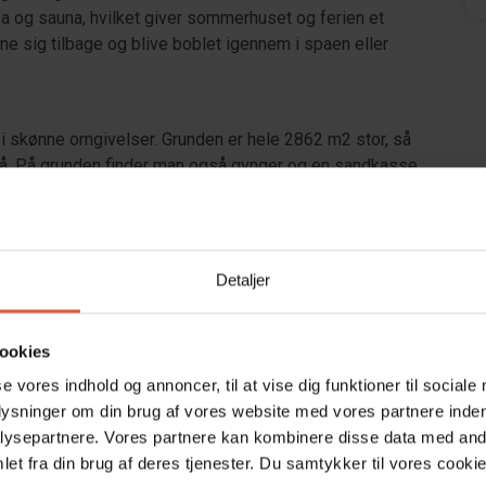
og sauna, hvilket giver sommerhuset og ferien et
æne sig tilbage og blive boblet igennem i spaen eller
i skønne omgivelser. Grunden er hele 2862 m2 stor, så
g på. På grunden finder man også gynger og en sandkasse,
ranti vil få glæde af.
rrassen med en spændende bog og et køligt glas rosé i
å oplagt til grillaftener med familien. Her kan hele
igtigt kan nyde hinandens selskab, imens solen langsomt
Detaljer
hus med en fantastisk beliggenhed og mulighed for
ookies
se vores indhold og annoncer, til at vise dig funktioner til sociale
kke tilladt.
plysninger om din brug af vores website med vores partnere inden
ysepartnere. Vores partnere kan kombinere disse data med andr
et fra din brug af deres tjenester. Du samtykker til vores cookie