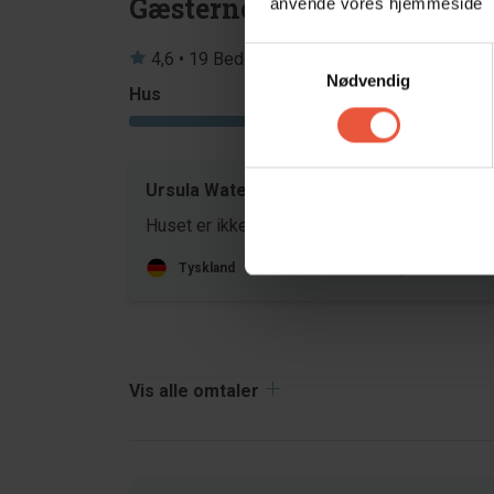
Gæsterne siger
anvende vores hjemmeside
Samtykkevalg
4,6 • 19 Bedømmelser
Nødvendig
Hus
Grund
4,2
Ursula Watermeyer-Wilm
apr 20
Huset er ikke helt rent!
Tyskland
Oversat via AI -
Vis original komment
Vis alle omtaler