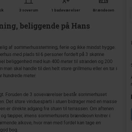
tik
3 soverum
1 badeværelser
Brændeovn
ing, beliggende på Hans
lig af sommerhusstemning, ferie og ikke mindst hygge.
erhus med plads til 6 personer fordelt på 3 skønne
el beliggenhed med kun 400 meter til stranden og 200
an skal handle til den helt store grillmenu eller en tur i
ar hundrede meter.
igt. Foruden de 3 soveværelser består sommerhuset
en. Det store vinduesparti i stuen bidrager med en masse
ren er direkte adgang fra stuen til terrassen. Om aftenen
 og tæpper, imens sommerhusets brændeovn knitrer i
armende alkove, hvor man med fordel kan tage en
 god bog.