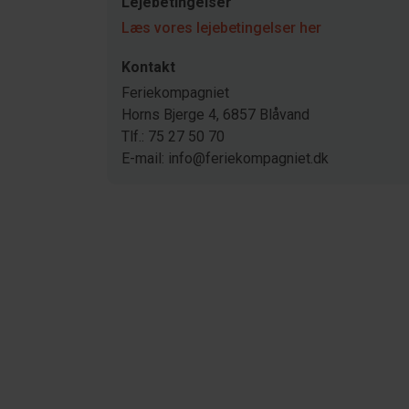
Lejebetingelser
Læs vores lejebetingelser her
Kontakt
Feriekompagniet
Horns Bjerge 4, 6857 Blåvand
Tlf.: 75 27 50 70
E-mail: info@feriekompagniet.dk